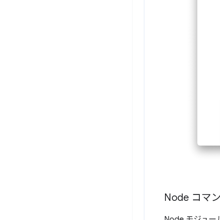
Node コ
Node モジュ