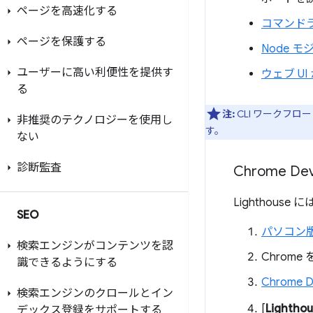
ページを高速化する
コマンド
ページを保護する
Node 
ユーザーに高い利便性を提供す
ウェブ UI
る
注:
CLI ワークフロ
非推奨のテクノロジーを使用し
す。
ない
診断監査
Chrome De
Lighthous
SEO
パソコン版 
検索エンジンがコンテンツを認
Chrom
識できるようにする
Chrome 
検索エンジンのクロールとイン
[
Lightho
デックス登録をサポートする