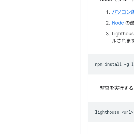
パソコン版 
Node
の最
Lighth
ルされま
npm
install
-g
監査を実行する
lighthouse