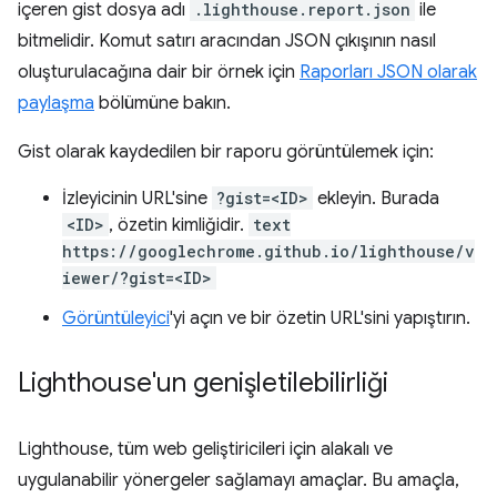
içeren gist dosya adı
.lighthouse.report.json
ile
bitmelidir. Komut satırı aracından JSON çıkışının nasıl
oluşturulacağına dair bir örnek için
Raporları JSON olarak
paylaşma
bölümüne bakın.
Gist olarak kaydedilen bir raporu görüntülemek için:
İzleyicinin URL'sine
?gist=<ID>
ekleyin. Burada
<ID>
, özetin kimliğidir.
text
https://googlechrome.github.io/lighthouse/v
iewer/?gist=<ID>
Görüntüleyici
'yi açın ve bir özetin URL'sini yapıştırın.
Lighthouse'un genişletilebilirliği
Lighthouse, tüm web geliştiricileri için alakalı ve
uygulanabilir yönergeler sağlamayı amaçlar. Bu amaçla,