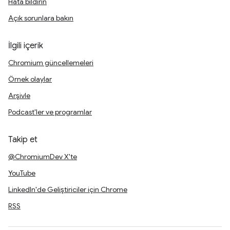
Hata bildirin
Açık sorunlara bakın
İlgili içerik
Chromium güncellemeleri
Örnek olaylar
Arşivle
Podcast'ler ve programlar
Takip et
@ChromiumDev X'te
YouTube
LinkedIn'de Geliştiriciler için Chrome
RSS