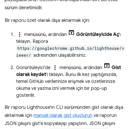
sürüm denetimidir.
Bir raporu özet olarak dışa aktarmak için:
more_vert
menüsünü, ardından
Görüntüleyicide Aç
'ı
tıklayın. Rapora
https://googlechrome.github.io/lighthouse/v
iewer/
adresinden ulaşabilirsiniz.
more_vert
Görüntüleyici'de
menüsünü, ardından
Gist
olarak kaydet
'i tıklayın. Bunu ilk kez yaptığınızda,
temel GitHub verilerinize erişmek ve özetlerinize
okuma ve yazma izni vermek için bir pop-up
gösterilir.
Bir raporu Lighthouse'ın CLI sürümünden gist olarak dışa
aktarmak için
manuel olarak gist oluşturun
ve raporun
JSON çıkışını gist'e kopyalayıp yapıştırın. JSON çıkışını