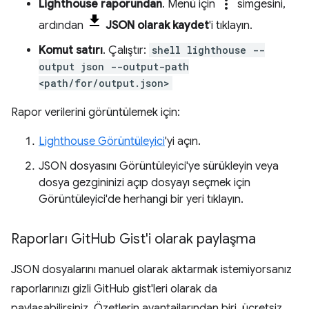
more_vert
Lighthouse raporundan
. Menü için
simgesini,
ardından
JSON olarak kaydet
'i tıklayın.
Komut satırı
. Çalıştır:
shell lighthouse --
output json --output-path
<path/for/output.json>
Rapor verilerini görüntülemek için:
Lighthouse Görüntüleyici
'yi açın.
JSON dosyasını Görüntüleyici'ye sürükleyin veya
dosya gezgininizi açıp dosyayı seçmek için
Görüntüleyici'de herhangi bir yeri tıklayın.
Raporları Git
Hub Gist'i olarak paylaşma
JSON dosyalarını manuel olarak aktarmak istemiyorsanız
raporlarınızı gizli GitHub gist'leri olarak da
paylaşabilirsiniz. Özetlerin avantajlarından biri, ücretsiz