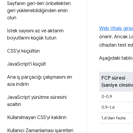
Sayfanın geri-ileri önbellekten
geri yüklenebildiğinden emin
olun
Web Vitals giriş
İstek sayısını az ve aktarım
önerir. Ancak Li
boyutlarını küçük tutun
cihazları test e
CSS'yi küçültün
Aşağıdaki tablo
Java
Script'i küçült
Ana iş parçacığı çalışmasını en
FCP süresi
aza indirin
(saniye cinsin
0-0,9
Java
Script yürütme süresini
azaltın
0,9-1,6
Kullanılmayan CSS'yi kaldırın
1,6'dan fazla
Kullanıcı Zamanlaması işaretleri