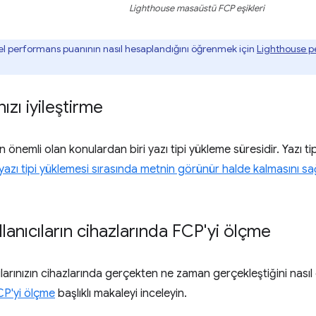
Lighthouse masaüstü FCP eşikleri
l performans puanının nasıl hesaplandığını öğrenmek için
Lighthouse p
ızı iyileştirme
in önemli olan konulardan biri yazı tipi yükleme süresidir. Yazı ti
azı tipi yüklemesi sırasında metnin görünür halde kalmasını s
lanıcıların cihazlarında FCP'yi ölçme
ılarınızın cihazlarında gerçekten ne zaman gerçekleştiğini nası
CP'yi ölçme
başlıklı makaleyi inceleyin.