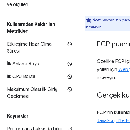
ve ölçüleri
Not:
Sayfanızın gene
Kullanımdan Kaldırılan
inceleyin.
Metrikler
FCP puanın
Etkileşime Hazır Olma
Süresi
Özellikle FCP iç
İlk Anlamlı Boya
yolları için
Web y
İlk CPU Boşta
inceleyin.
Maksimum Olası İlk Giriş
Gerçek kul
Gecikmesi
FCP'nin kullanıc
Kaynaklar
JavaScript'te F
Performans hakkında bilgi