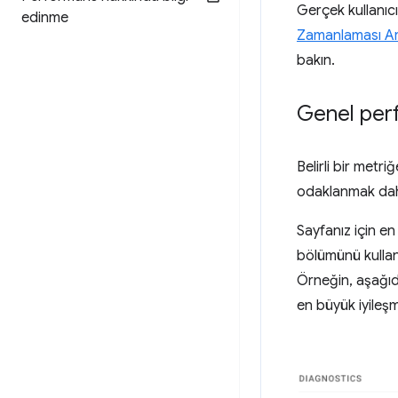
Gerçek kullanıcı
edinme
Zamanlaması Ar
bakın.
Genel perf
Belirli bir metr
odaklanmak daha
Sayfanız için en
bölümünü kullan
Örneğin, aşağı
en büyük iyileş