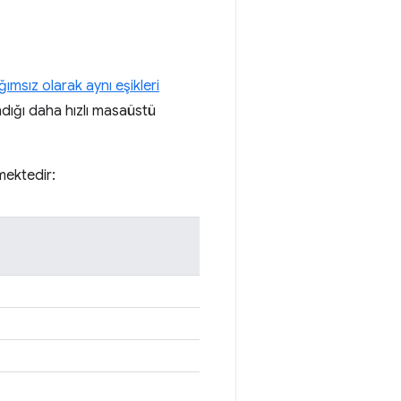
ımsız olarak aynı eşikleri
ndığı daha hızlı masaüstü
mektedir: