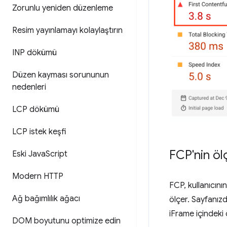
Zorunlu yeniden düzenleme
Resim yayınlamayı kolaylaştırın
INP dökümü
Düzen kayması sorununun
nedenleri
LCP dökümü
LCP istek keşfi
FCP'nin öl
Eski Java
Script
Modern HTTP
FCP, kullanıcın
Ağ bağımlılık ağacı
ölçer. Sayfanız
iFrame içindeki
DOM boyutunu optimize edin