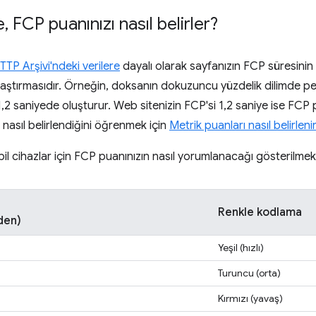
e
,
FCP puanınızı nasıl belirler?
TTP Arşivi'ndeki verilere
dayalı olarak sayfanızın FCP süresinin
şılaştırmasıdır. Örneğin, doksanın dokuzuncu yüzdelik dilimde p
1,2 saniyede oluşturur. Web sitenizin FCP'si 1,2 saniye ise FCP
n nasıl belirlendiğini öğrenmek için
Metrik puanları nasıl belirleni
il cihazlar için FCP puanınızın nasıl yorumlanacağı gösterilmek
Renkle kodlama
den)
Yeşil (hızlı)
Turuncu (orta)
Kırmızı (yavaş)