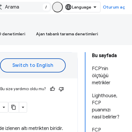
/
Oturum aç
 denetimleri
Ajan tabanlı tarama denetimleri
Bu sayfada
FCP'nin
ölçtüğü
metrikler
Bu size yardımcı oldu mu?
Lighthouse,
FCP
puanınızı
nasıl belirler?
izlenen altı metrikten biridir.
FCP