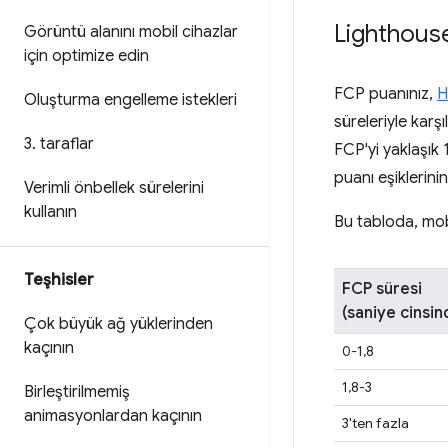
Lighthous
Görüntü alanını mobil cihazlar
için optimize edin
FCP puanınız,
H
Oluşturma engelleme istekleri
süreleriyle kar
3
.
taraflar
FCP'yi yaklaşık 
puanı eşiklerini
Verimli önbellek sürelerini
kullanın
Bu tabloda, mob
Teşhisler
FCP süresi
(saniye cinsin
Çok büyük ağ yüklerinden
kaçının
0-1,8
1,8-3
Birleştirilmemiş
animasyonlardan kaçının
3'ten fazla