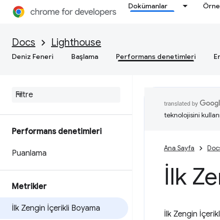
Dokümanlar
Örne
Docs
Lighthouse
Deniz Feneri
Başlama
Performans denetimleri
Er
teknolojisini kullan
Performans denetimleri
Ana Sayfa
Doc
Puanlama
İlk Z
Metrikler
İlk Zengin İçerikli Boyama
İlk Zengin İçer