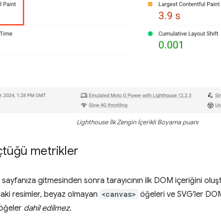
Lighthouse İlk Zengin İçerikli Boyama puanı
çtüğü metrikler
ın sayfanıza gitmesinden sonra tarayıcının ilk DOM içeriğini ol
daki resimler, beyaz olmayan
<canvas>
öğeleri ve SVG'ler DOM i
 öğeler
dahil edilmez
.