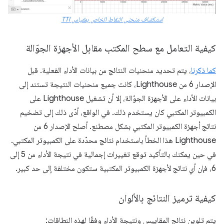
استكشاف منحنى النقاط الخاص بمقياس TTI
كيفية التعامل مع سطح المكتب مقابل الأجهزة الجوّالة
كما ذكرنا
، يتم تحديد منحنيات النتائج من بيانات الأداء الفعلية. قبل
الإصدار 6 من Lighthouse، كانت جميع منحنيات النتيجة تستند إلى
بيانات الأداء على الأجهزة الجوّالة، إلا أن تشغيل Lighthouse على
الكمبيوتر المكتبي كان يستخدم ذلك. في الواقع، أدّى ذلك إلى تضخيم
نتائج أجهزة الكمبيوتر المكتبي بشكل مصطنع. أصلح الإصدار 6 من
Lighthouse هذا الخطأ باستخدام نتائج محدّدة على الكمبيوتر المكتبي.
في حين يمكنك بالتأكيد توقع تغييرات إجمالية في نتيجة الأداء من 5 إلى
6، فإن أي نتائج لأجهزة الكمبيوتر المكتبية ستكون مختلفة إلى حد كبير.
كيفية ترميز النتائج بالألوان
يتم تلوين نتائج المقاييس ونتيجة الأداء وفقًا لهذه النطاقات: