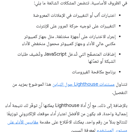
في الظروف الأساسية. تتضمن المشكلات الشائعة ما يلي:
اختبارات أ/ب أو التغييرات في الإعلانات المعروضة
التغييرات على توجيه حركة المرور على الإنترنت
إجراء الاختبارات على أجهزة مختلفة، مثل جهاز كمبيوتر
مكتبي عالي الأداء وجهاز كمبيوتر محمول منخفض الأداء
إضافات المتصفّح التي تُدخل JavaScript وتُضيف طلبات
الشبكة أو تعدّلها
برنامج مكافحة الفيروسات
تتناول
مستندات Lighthouse حول التباين
هذا الموضوع بمزيد من
التفصيل.
بالإضافة إلى ذلك، مع أنّ أداة Lighthouse يمكنها أن توفّر لك نتيجة أداء
إجمالية واحدة، قد يكون من الأفضل اعتبار أداء موقعك الإلكتروني توزيعًا
للنتائج بدلاً من رقم واحد. يمكنك الاطّلاع على مقدمة
مقاييس الأداء على
مستوى المستخدم
لمعرفة السبب.