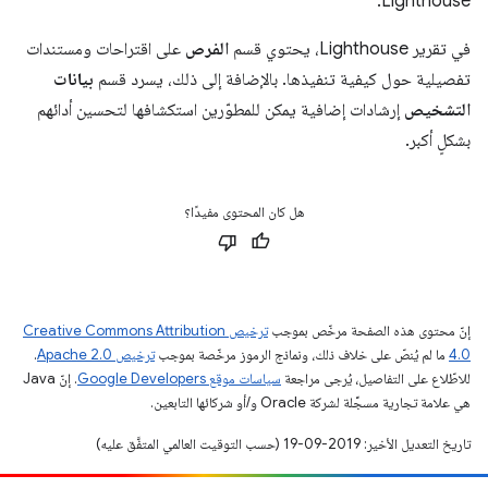
Lighthouse.
في تقرير Lighthouse، يحتوي قسم
الفرص
على اقتراحات ومستندات
تفصيلية حول كيفية تنفيذها. بالإضافة إلى ذلك، يسرد قسم
بيانات
التشخيص
إرشادات إضافية يمكن للمطوّرين استكشافها لتحسين أدائهم
بشكلٍ أكبر.
هل كان المحتوى مفيدًا؟
إنّ محتوى هذه الصفحة مرخّص بموجب
ترخيص Creative Commons Attribution
4.0‏
ما لم يُنصّ على خلاف ذلك، ونماذج الرموز مرخّصة بموجب
ترخيص Apache 2.0‏
.
للاطّلاع على التفاصيل، يُرجى مراجعة
سياسات موقع Google Developers‏
. إنّ Java
هي علامة تجارية مسجَّلة لشركة Oracle و/أو شركائها التابعين.
تاريخ التعديل الأخير: 2019-09-19 (حسب التوقيت العالمي المتفَّق عليه)