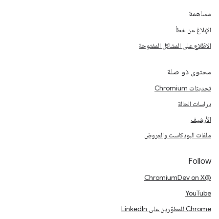
مساهمة
الإبلاغ عن خطأ
الاطّلاع على المشاكل المفتوحة
محتوى ذو صلة
تحديثات Chromium
دراسات الحالة
الأرشيف
ملفات البودكاست والعروض
Follow
@ChromiumDev on X
YouTube
Chrome للمطوّرين على LinkedIn