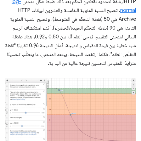
HTTPأرشفة لتحديد نقطتين تحكم بعد ذلك ضبط شكل منحنى
log-
normal
. تصبح النسبة المئوية الخامسة والعشرون لبيانات HTTP
Archive هي 50 (نقطة التحكّم في المتوسط)، وتصبح النسبة المئوية
الثامنة هي 90 (نقطة التحكّم الجيدة/الخضراء). أثناء استكشاف الرسم
البياني لمنحنى التقييم، يُرجى العِلم أنّه بين 0.50 و0.92، هناك علاقة
شبه خطية بين قيمة المقياس والنتيجة. تُمثّل النتيجة 0.96 تقريبًا "نقطة
التقلّص العائد"، فكلما ارتفعت النتيجة، يبتعد المنحنى، ما يتطلّب تحسينًا
متزايدًا للمقياس لتحسين نتيجة عالية من البداية.