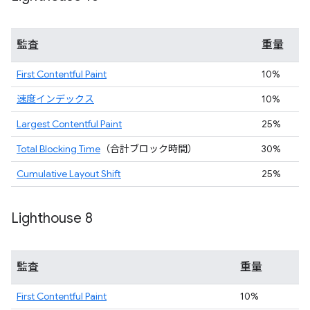
監査
重量
First Contentful Paint
10%
速度インデックス
10%
Largest Contentful Paint
25%
Total Blocking Time
（合計ブロック時間）
30%
Cumulative Layout Shift
25%
Lighthouse 8
監査
重量
First Contentful Paint
10%