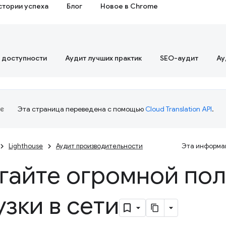
стории успеха
Блог
Новое в Chrome
 доступности
Аудит лучших практик
SEO-аудит
Ау
Эта страница переведена с помощью
Cloud Translation API
.
Lighthouse
Аудит производительности
Эта информац
гайте огромной по
узки в сети