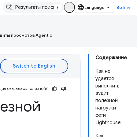
/
Войти
диты просмотра Agentic
Содержание
Как не
удается
выполнить
ия оказалась полезной?
аудит
лезной
полезной
нагрузки
сети
Lighthouse
Как