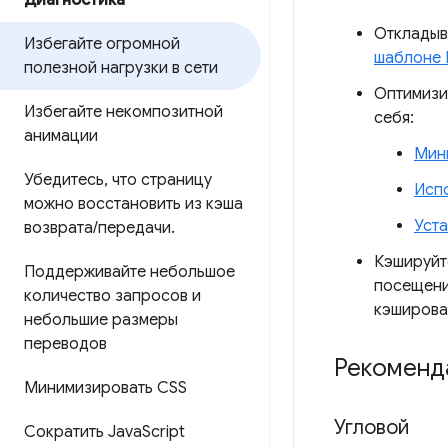
Диагностика
Откладыв
Избегайте огромной
шаблоне 
полезной нагрузки в сети
Оптимизи
Избегайте некомпозитной
себя:
анимации
Мини
Убедитесь
,
что страницу
Исп
можно восстановить из кэша
Уста
возврата
/
передачи
.
Кэшируйт
Поддерживайте небольшое
посещени
количество запросов и
кэширован
небольшие размеры
переводов
Рекоменда
Минимизировать CSS
Угловой
Сократить Java
Script