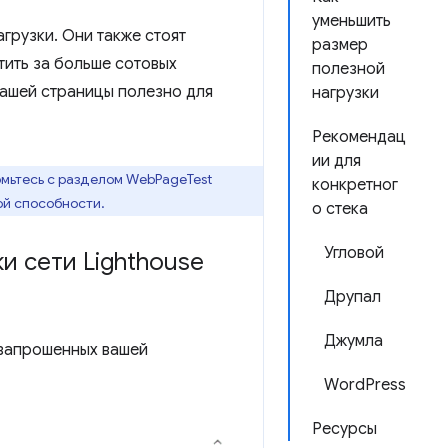
уменьшить
грузки. Они также стоят
размер
тить за больше сотовых
полезной
вашей страницы полезно для
нагрузки
Рекомендац
ии для
комьтесь с разделом WebPageTest
конкретног
ой способности.
о стека
Угловой
ки сети Lighthouse
Друпал
Джумла
 запрошенных вашей
WordPress
Ресурсы