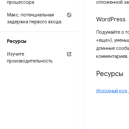
процессора
отложенной за
Макс
.
потенциальная
Word
Press
задержка первого входа
Подумайте о т
«еще»), умень
Ресурсы
длинные сообщ
Изучите
комментариев.
производительность
Ресурсы
Исходный код 