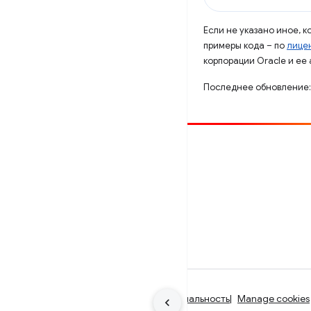
Если не указано иное, 
примеры кода – по
лицен
корпорации Oracle и ее
Последнее обновление:
Способствовать
Сообщить об ошибке
Посмотреть открытые вопросы
Условия использования
Конфиденциальность
Manage cookies