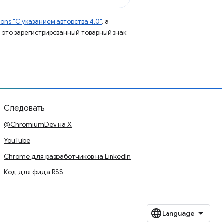
ns "С указанием авторства 4.0"
, а
 – это зарегистрированный товарный знак
Следовать
@ChromiumDev на X
YouTube
Chrome для разработчиков на LinkedIn
Код для фида RSS