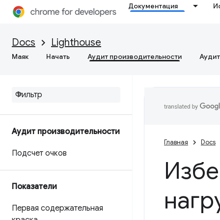
Документация
И
Docs
Lighthouse
Маяк
Начать
Аудит производительности
Аудит
Аудит производительности
Главная
Docs
Подсчет очков
Избе
Показатели
нагр
Первая содержательная