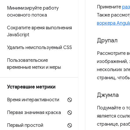
Примените
раз
Минимизируйте работу
основного потока
Также рассмот
воркера Angul
Сократите время выполнения
Java
Script
Друпал
Удалить неиспользуемый CSS
Рассмотрите 
Пользовательские
изображений, 
временные метки и меры
нескольких эл
страниц, чтоб
Устаревшие метрики
Джумла
Время интерактивности
Подумайте о т
Первая значимая краска
является ссыл
странице, раз
Первый простой