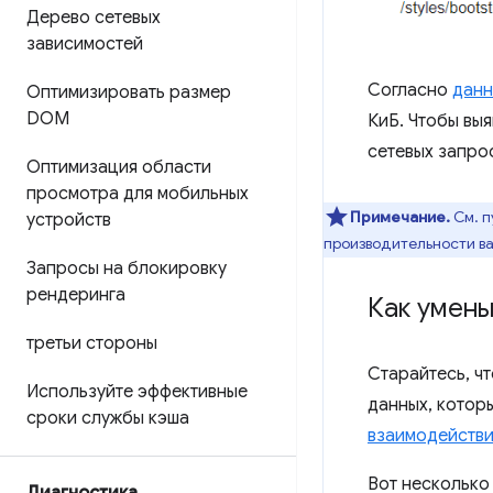
Дерево сетевых
зависимостей
Согласно
данн
Оптимизировать размер
DOM
КиБ. Чтобы вы
сетевых запро
Оптимизация области
просмотра для мобильных
Примечание.
См. 
устройств
производительности в
Запросы на блокировку
рендеринга
Как умень
третьи стороны
Старайтесь, ч
Используйте эффективные
данных, котор
сроки службы кэша
взаимодейств
Вот несколько