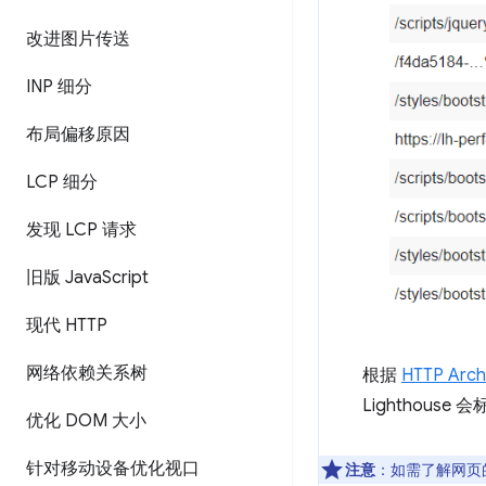
改进图片传送
INP 细分
布局偏移原因
LCP 细分
发现 LCP 请求
旧版 Java
Script
现代 HTTP
网络依赖关系树
根据
HTTP Arc
Lighthouse
优化 DOM 大小
针对移动设备优化视口
注意
：如需了解网页