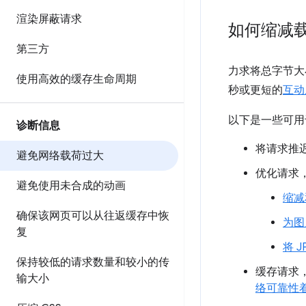
渲染屏蔽请求
如何缩减
第三方
力求将总字节大小
使用高效的缓存生命周期
秒或更短的
互动
以下是一些可用
诊断信息
将请求推
避免网络载荷过大
优化请求
避免使用未合成的动画
缩减
确保该网页可以从往返缓存中恢
为图
复
将 
保持较低的请求数量和较小的传
缓存请求
输大小
络可靠性