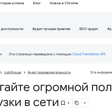
стории успеха
Блог
Новое в Chrome
 доступности
Аудит лучших практик
SEO-аудит
Ау
Эта страница переведена с помощью
Cloud Translation API
.
Lighthouse
Аудит производительности
Эта информац
гайте огромной по
узки в сети