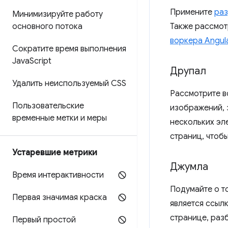
Примените
раз
Минимизируйте работу
основного потока
Также рассмот
воркера Angul
Сократите время выполнения
Java
Script
Друпал
Удалить неиспользуемый CSS
Рассмотрите 
Пользовательские
изображений, 
временные метки и меры
нескольких эл
страниц, чтоб
Устаревшие метрики
Джумла
Время интерактивности
Подумайте о т
Первая значимая краска
является ссыл
странице, раз
Первый простой