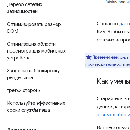
Дерево сетевых
зависимостей
Согласно
данн
Оптимизировать размер
DOM
КиБ. Чтобы вы
сетевых запро
Оптимизация области
просмотра для мобильных
Примечание.
См. 
устройств
производительности в
Запросы на блокировку
рендеринга
Как умень
третьи стороны
Старайтесь, ч
Используйте эффективные
данных, котор
сроки службы кэша
взаимодейств
Вот несколько