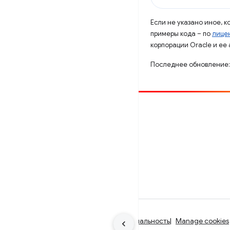
Если не указано иное, 
примеры кода – по
лицен
корпорации Oracle и ее
Последнее обновление:
Способствовать
Сообщить об ошибке
Посмотреть открытые вопросы
Условия использования
Конфиденциальность
Manage cookies