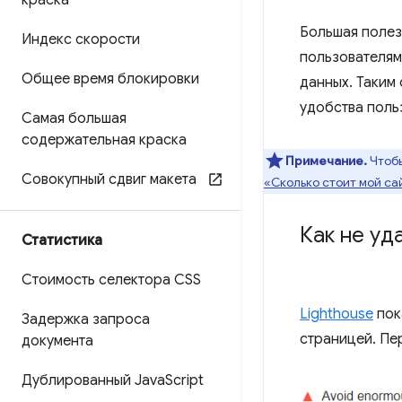
краска
Большая полезн
Индекс скорости
пользователям
Общее время блокировки
данных. Таким
удобства поль
Самая большая
содержательная краска
Примечание.
Чтобы
Совокупный сдвиг макета
«Сколько стоит мой са
Как не уд
Статистика
Стоимость селектора CSS
Lighthouse
пок
Задержка запроса
страницей. Пе
документа
Дублированный Java
Script