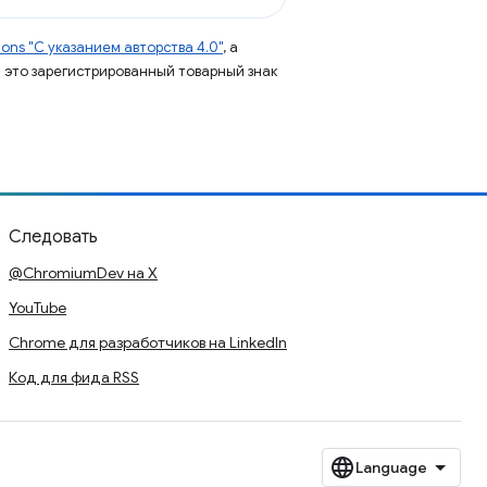
ns "С указанием авторства 4.0"
, а
 – это зарегистрированный товарный знак
Следовать
@ChromiumDev на X
YouTube
Chrome для разработчиков на LinkedIn
Код для фида RSS