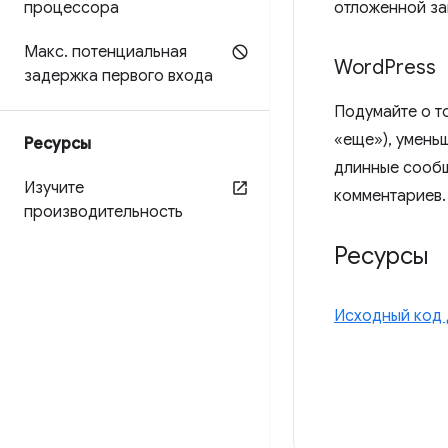
процессора
отложенной за
Макс
.
потенциальная
Word
Press
задержка первого входа
Подумайте о т
«еще»), умень
Ресурсы
длинные сообщ
Изучите
комментариев.
производительность
Ресурсы
Исходный код 