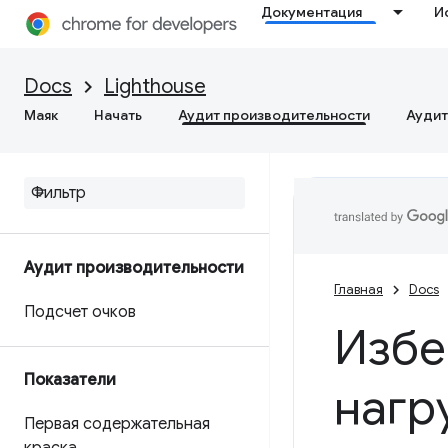
Документация
И
Docs
Lighthouse
Маяк
Начать
Аудит производительности
Аудит
Аудит производительности
Главная
Docs
Подсчет очков
Избе
Показатели
нагр
Первая содержательная