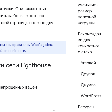
уменьшить
грузки. Они также стоят
размер
тить за больше сотовых
полезной
вашей страницы полезно для
нагрузки
Рекомендац
ии для
комьтесь с разделом WebPageTest
конкретног
ой способности.
о стека
Угловой
ки сети Lighthouse
Друпал
Джумла
 запрошенных вашей
WordPress
Ресурсы