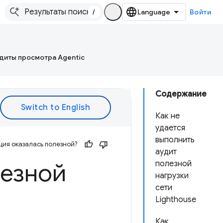
/
Войти
диты просмотра Agentic
Содержание
Как не
удается
выполнить
ия оказалась полезной?
аудит
лезной
полезной
нагрузки
сети
Lighthouse
Как