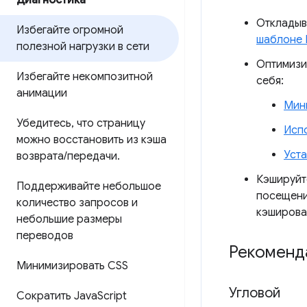
Диагностика
Откладыв
Избегайте огромной
шаблоне 
полезной нагрузки в сети
Оптимизи
Избегайте некомпозитной
себя:
анимации
Мини
Убедитесь
,
что страницу
Исп
можно восстановить из кэша
Уста
возврата
/
передачи
.
Кэшируйт
Поддерживайте небольшое
посещени
количество запросов и
кэширован
небольшие размеры
переводов
Рекоменда
Минимизировать CSS
Угловой
Сократить Java
Script