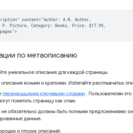
ription" content="Author: A.N. Author,

 P. Picture, Category: Books, Price: $17.99,

ации по метаописанию
йте уникальное описание для каждой страницы.
 описания ясными и краткими. Избегайте расплывчатых оп
е
перенасыщения ключевыми словами
. Пользователям это
огут пометить страницу как спам.
 не обязательно должны быть полными предложениями; он
ированные данные.
ороших и плохих описаний: