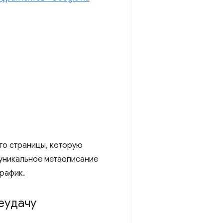
го страницы, которую
 уникальное метаописание
трафик.
еудачу