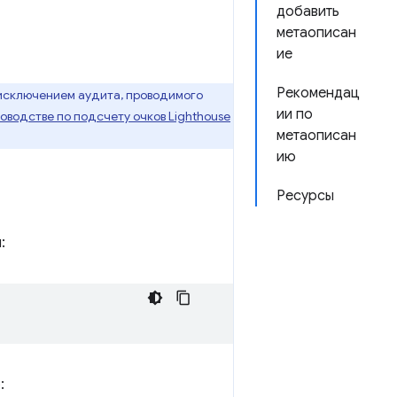
добавить
метаописан
ие
Рекомендац
 исключением аудита, проводимого
ии по
ководстве по подсчету очков Lighthouse
метаописан
ию
Ресурсы
:
: