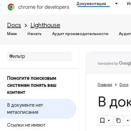
Документация
И
Docs
Lighthouse
Маяк
Начать
Аудит производительности
Аудит
Помогите поисковым
Главная
Docs
системам понять ваш
контент
В до
В документе нет
метаописания
Ссылки не имеют