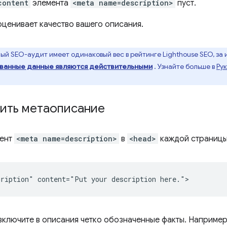
content
элемента
<meta name=description>
пуст.
оценивает качество вашего описания.
й SEO-аудит имеет одинаковый вес в рейтинге Lighthouse SEO, за
ванные данные являются действительными
. Узнайте больше в
Ру
вить метаописание
мент
<meta name=description>
в
<head>
каждой страницы
 включите в описания четко обозначенные факты. Например