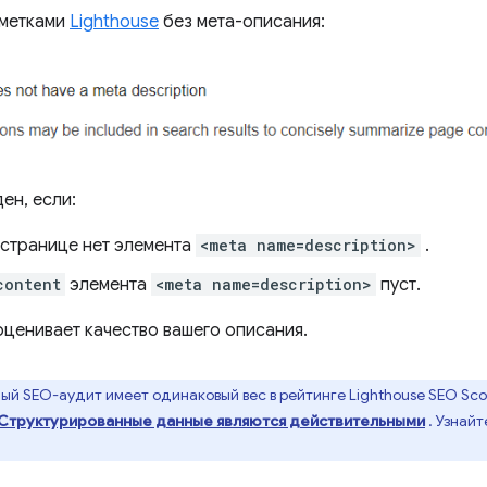
ометками
Lighthouse
без мета-описания:
ен, если:
 странице нет элемента
<meta name=description>
.
content
элемента
<meta name=description>
пуст.
оценивает качество вашего описания.
й SEO-аудит имеет одинаковый вес в рейтинге Lighthouse SEO Sco
Структурированные данные являются действительными
. Узнайт