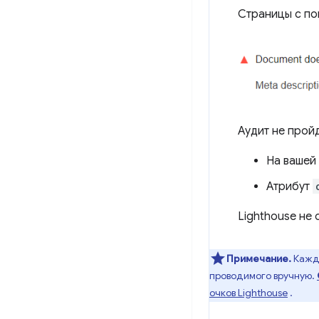
Страницы с п
Аудит не пройд
На вашей
Атрибут
Lighthouse не 
Примечание.
Кажды
проводимого вручную.
очков Lighthouse
.