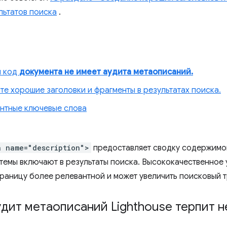
льтатов поиска
.
й код
документа не имеет аудита метаописаний.
те хорошие заголовки и фрагменты в результатах поиска.
нтные ключевые слова
a name="description">
предоставляет сводку содержимо
темы включают в результаты поиска. Высококачественное
траницу более релевантной и может увеличить поисковый 
дит метаописаний Lighthouse терпит н