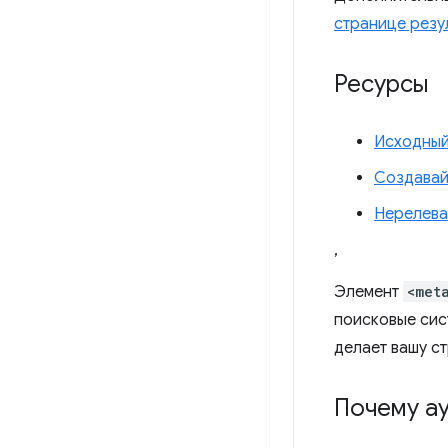
странице резу
Ресурсы
Исходны
Создавай
Нерелева
,
Элемент
<met
поисковые сис
делает вашу с
Почему ау