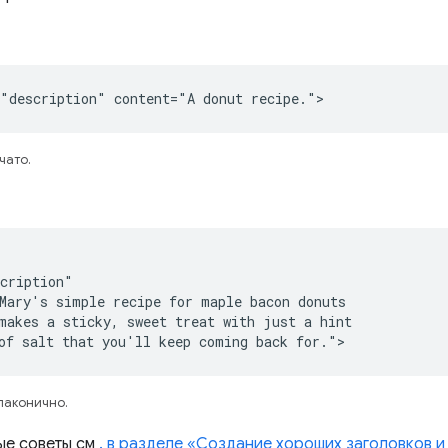
"description" content="A donut recipe.">
чато.
cription"

Mary's simple recipe for maple bacon donuts

makes a sticky, sweet treat with just a hint

of salt that you'll keep coming back for.">
лаконично.
ые советы см
. в разделе «Создание хороших заголовков и