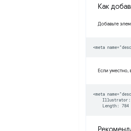
Как доба
Добавьте эле
Если уместно,
<meta name="desc
    Illustrator:
Рекоменд