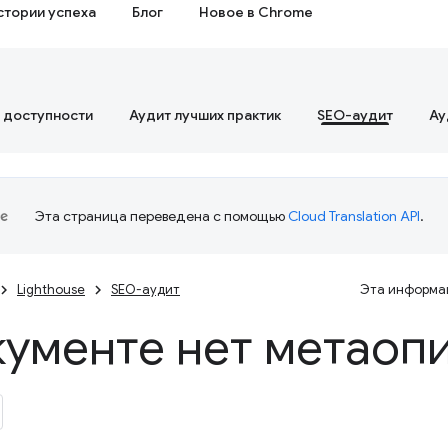
стории успеха
Блог
Новое в Chrome
 доступности
Аудит лучших практик
SEO-аудит
Ау
Эта страница переведена с помощью
Cloud Translation API
.
Lighthouse
SEO-аудит
Эта информац
кументе нет метаоп