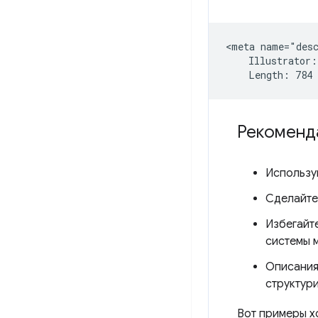
<meta name="desc
    Illustrator:
Рекоменд
Использу
Сделайте
Избегайт
системы м
Описания
структур
Вот примеры х