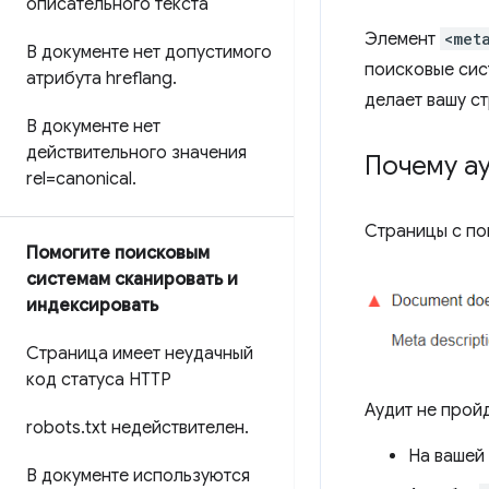
описательного текста
Элемент
<met
В документе нет допустимого
поисковые сис
атрибута hreflang
.
делает вашу с
В документе нет
действительного значения
Почему ау
rel=canonical
.
Страницы с п
Помогите поисковым
системам сканировать и
индексировать
Страница имеет неудачный
код статуса HTTP
Аудит не пройд
robots
.
txt недействителен
.
На вашей
В документе используются