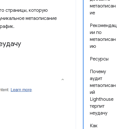
метаописан
го страницы, которую
ие
 уникальное метаописание
Рекомендац
трафик.
ии по
метаописан
еудачу
ию
Ресурсы
Почему
аудит
метаописан
ий
Lighthouse
терпит
неудачу
Как