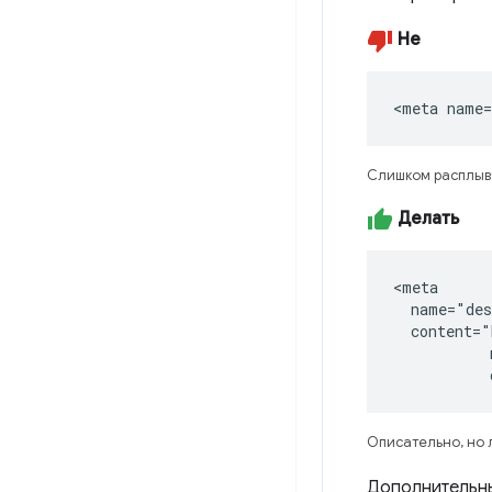
Не
<meta name=
Слишком расплыв
Делать
<meta

  name="des
  content="
           
           
Описательно, но 
Дополнительн