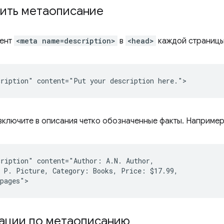
вить метаописание
мент
<meta name=description>
в
<head>
каждой страницы
 включите в описания четко обозначенные факты. Например
ription" content="Author: A.N. Author,

 P. Picture, Category: Books, Price: $17.99,

ации по метаописанию