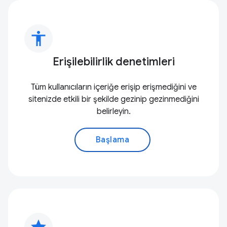
accessibility
Erişilebilirlik denetimleri
Tüm kullanıcıların içeriğe erişip erişmediğini ve
sitenizde etkili bir şekilde gezinip gezinmediğini
belirleyin.
Başlama
star