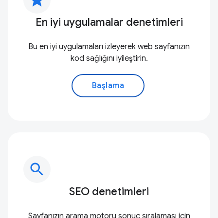
En iyi uygulamalar denetimleri
Bu en iyi uygulamaları izleyerek web sayfanızın
kod sağlığını iyileştirin.
Başlama
search
SEO denetimleri
Sayfanızın arama motoru sonuç sıralaması için