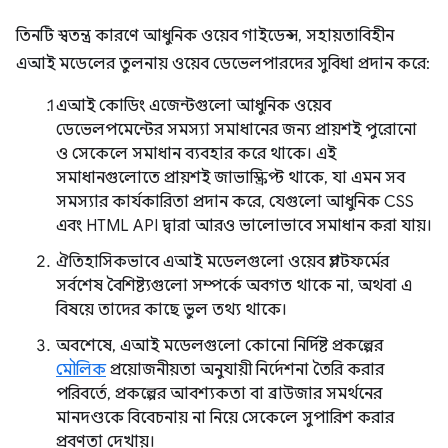
তিনটি স্বতন্ত্র কারণে আধুনিক ওয়েব গাইডেন্স, সহায়তাবিহীন
এআই মডেলের তুলনায় ওয়েব ডেভেলপারদের সুবিধা প্রদান করে:
এআই কোডিং এজেন্টগুলো আধুনিক ওয়েব
ডেভেলপমেন্টের সমস্যা সমাধানের জন্য প্রায়শই পুরোনো
ও সেকেলে সমাধান ব্যবহার করে থাকে। এই
সমাধানগুলোতে প্রায়শই জাভাস্ক্রিপ্ট থাকে, যা এমন সব
সমস্যার কার্যকারিতা প্রদান করে, যেগুলো আধুনিক CSS
এবং HTML API দ্বারা আরও ভালোভাবে সমাধান করা যায়।
ঐতিহাসিকভাবে এআই মডেলগুলো ওয়েব প্ল্যাটফর্মের
সর্বশেষ বৈশিষ্ট্যগুলো সম্পর্কে অবগত থাকে না, অথবা এ
বিষয়ে তাদের কাছে ভুল তথ্য থাকে।
অবশেষে, এআই মডেলগুলো কোনো নির্দিষ্ট প্রকল্পের
মৌলিক
প্রয়োজনীয়তা অনুযায়ী নির্দেশনা তৈরি করার
পরিবর্তে, প্রকল্পের আবশ্যকতা বা ব্রাউজার সমর্থনের
মানদণ্ডকে বিবেচনায় না নিয়ে সেকেলে সুপারিশ করার
প্রবণতা দেখায়।