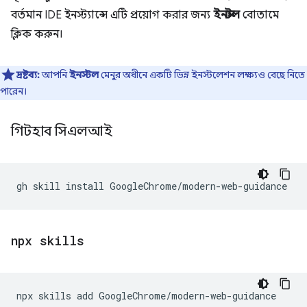
বর্তমান IDE ইনস্ট্যান্সে এটি প্রয়োগ করার জন্য
ইনস্টল
বোতামে
ক্লিক করুন।
দ্রষ্টব্য:
আপনি
ইনস্টল
মেনুর অধীনে একটি ভিন্ন ইনস্টলেশন লক্ষ্যও বেছে নিতে
পারেন।
গিটহাব সিএলআই
gh
skill
install
npx skills
npx
skills
add