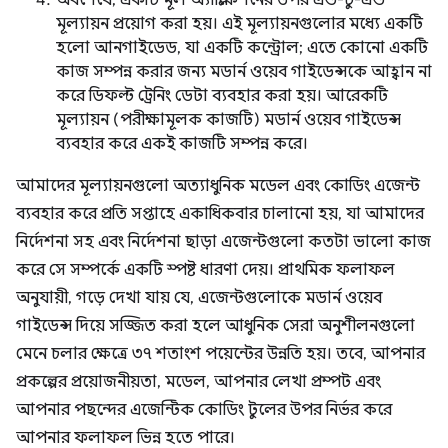
অবশেষে, একটি মূল অ্যাপ্লিকেশনের উপর এন্ড-টু-এন্ড
মূল্যায়ন প্রয়োগ করা হয়। এই মূল্যায়নগুলোর মধ্যে একটি
হলো আনগাইডেড, যা একটি কন্ট্রোল; এতে কোনো একটি
কাজ সম্পন্ন করার জন্য মডার্ন ওয়েব গাইডেন্সকে আহ্বান না
করে ডিফল্ট ট্রেনিং ডেটা ব্যবহার করা হয়। আরেকটি
মূল্যায়ন (পরীক্ষামূলক কাজটি) মডার্ন ওয়েব গাইডেন্স
ব্যবহার করে একই কাজটি সম্পন্ন করে।
আমাদের মূল্যায়নগুলো অত্যাধুনিক মডেল এবং কোডিং এজেন্ট
ব্যবহার করে প্রতি সপ্তাহে একাধিকবার চালানো হয়, যা আমাদের
নির্দেশনা সহ এবং নির্দেশনা ছাড়া এজেন্টগুলো কতটা ভালো কাজ
করে সে সম্পর্কে একটি স্পষ্ট ধারণা দেয়। প্রাথমিক ফলাফল
অনুযায়ী, গড়ে দেখা যায় যে, এজেন্টগুলোকে মডার্ন ওয়েব
গাইডেন্স দিয়ে সজ্জিত করা হলে আধুনিক সেরা অনুশীলনগুলো
মেনে চলার ক্ষেত্রে ৩৭ শতাংশ পয়েন্টের উন্নতি হয়। তবে, আপনার
প্রকল্পের প্রয়োজনীয়তা, মডেল, আপনার লেখা প্রম্পট এবং
আপনার পছন্দের এজেন্টিক কোডিং টুলের উপর নির্ভর করে
আপনার ফলাফল ভিন্ন হতে পারে।