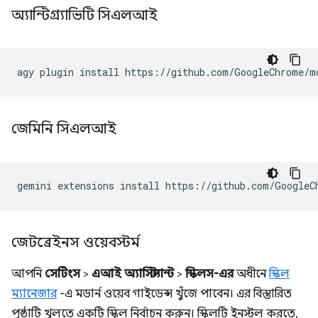
অ্যান্টিগ্র্যাভিটি সিএলআই
agy
plugin
install
জেমিনি সিএলআই
gemini
extensions
install
https://github.com/GoogleC
জেটব্রেইনস ওয়েবস্টর্ম
আপনি
সেটিংস
>
এআই অ্যাসিস্ট্যান্ট
>
স্কিলস-এর
অধীনে
স্কিল
ম্যানেজার
-এ মডার্ন ওয়েব গাইডেন্স খুঁজে পাবেন। এর বিস্তারিত
পৃষ্ঠাটি খুলতে একটি স্কিল নির্বাচন করুন। স্কিলটি ইনস্টল করতে,