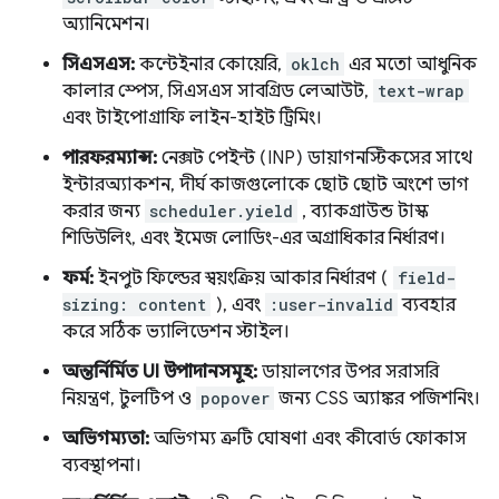
অ্যানিমেশন।
সিএসএস:
কন্টেইনার কোয়েরি,
oklch
এর মতো আধুনিক
কালার স্পেস, সিএসএস সাবগ্রিড লেআউট,
text-wrap
এবং টাইপোগ্রাফি লাইন-হাইট ট্রিমিং।
পারফরম্যান্স:
নেক্সট পেইন্ট (INP) ডায়াগনস্টিকসের সাথে
ইন্টারঅ্যাকশন, দীর্ঘ কাজগুলোকে ছোট ছোট অংশে ভাগ
করার জন্য
scheduler.yield
, ব্যাকগ্রাউন্ড টাস্ক
শিডিউলিং, এবং ইমেজ লোডিং-এর অগ্রাধিকার নির্ধারণ।
ফর্ম:
ইনপুট ফিল্ডের স্বয়ংক্রিয় আকার নির্ধারণ (
field-
sizing: content
), এবং
:user-invalid
ব্যবহার
করে সঠিক ভ্যালিডেশন স্টাইল।
অন্তর্নির্মিত UI উপাদানসমূহ:
ডায়ালগের উপর সরাসরি
নিয়ন্ত্রণ, টুলটিপ ও
popover
জন্য CSS অ্যাঙ্কর পজিশনিং।
অভিগম্যতা:
অভিগম্য ত্রুটি ঘোষণা এবং কীবোর্ড ফোকাস
ব্যবস্থাপনা।