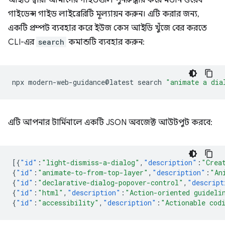
আইডি দ্বারা আমাদের গাইডগুলি পুনরুদ্ধার করে মডার্ন ওয়েব
গাইডেন্স গাইড লাইব্রেরিটি মূল্যায়ন করুন। এটি করার জন্য,
একটি প্রম্পট ব্যবহার করে ইউজ কেস আইডি খুঁজে বের করতে
CLI-এর
search
কমান্ডটি ব্যবহার করুন:
npx
modern-web-guidance@latest
search
"animate a dia
এটি আপনার টার্মিনালে একটি JSON অবজেক্ট আউটপুট করবে:
[{
"id"
:
"light-dismiss-a-dialog"
,
"description"
:
"Crea
{
"id"
:
"animate-to-from-top-layer"
,
"description"
:
"An
{
"id"
:
"declarative-dialog-popover-control"
,
"descript
{
"id"
:
"html"
,
"description"
:
"Action-oriented guideli
{
"id"
:
"accessibility"
,
"description"
:
"Actionable cod