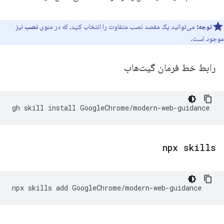
توجه:
می‌توانید یک مقصد نصب متفاوت را انتخاب کنید، که در منوی
نصب
نیز
موجود است.
رابط خط فرمان گیت‌هاب
gh
skill
install
npx skills
npx
skills
add