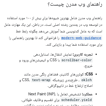
راهنمای وب مدرن چیست؟
راهنمای وب مدرن شامل بهترین شیوه‌ها برای بیش از ۱۰۰ مورد استفاده
در توسعه وب در چندین رشته اصلی است. در باطن، این یک مهارت عامل
است که به عامل کدنویسی شما آموزش می‌دهد چگونه رابط خط
modern-web-guidance
را فراخوانی کند تا بهترین راهنمایی را
برای مورد استفاده شما پیدا و بازیابی کند.
تجربه کاربری:
نمایش انتقال‌ها، استایل‌دهی
scrollbar-color
با CSS و انیمیشن‌های ورود و
خروج.
CSS:
کوئری‌های کانتینر، فضاهای رنگی مدرن مانند
oklch
، طرح‌بندی زیرشبکه CSS،
text-wrap
و
اصلاح ارتفاع خط در تایپوگرافی.
عملکرد:
تشخیص تعامل با Next Paint (INP)،
scheduler.yield
برای تقسیم وظایف طولانی،
زمان‌بندی وظایف پس‌زمینه و اولویت‌بندی بارگذاری