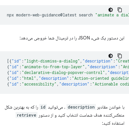
npx
modern-web-guidance@latest
search
"animate a dia
این دستور یک شیء JSON را در ترمینال شما خروجی می‌دهد:
[{
"id"
:
"light-dismiss-a-dialog"
,
"description"
:
"Crea
{
"id"
:
"animate-to-from-top-layer"
,
"description"
:
"An
{
"id"
:
"declarative-dialog-popover-control"
,
"descript
{
"id"
:
"html"
,
"description"
:
"Action-oriented guideli
{
"id"
:
"accessibility"
,
"description"
:
"Actionable cod
با خواندن مقادیر
description
، می‌توانید
id
را که به بهترین شکل
منعکس‌کننده هدف شماست انتخاب کنید و از دستور
retrieve
استفاده کنید: