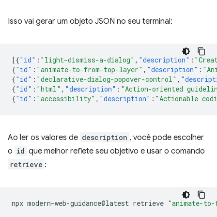
Isso vai gerar um objeto JSON no seu terminal:
[{
"id"
:
"light-dismiss-a-dialog"
,
"description"
:
"Crea
{
"id"
:
"animate-to-from-top-layer"
,
"description"
:
"An
{
"id"
:
"declarative-dialog-popover-control"
,
"descript
{
"id"
:
"html"
,
"description"
:
"Action-oriented guideli
{
"id"
:
"accessibility"
,
"description"
:
"Actionable cod
Ao ler os valores de
description
, você pode escolher
o
id
que melhor reflete seu objetivo e usar o comando
retrieve
:
npx
modern-web-guidance@latest
retrieve
"animate-to-