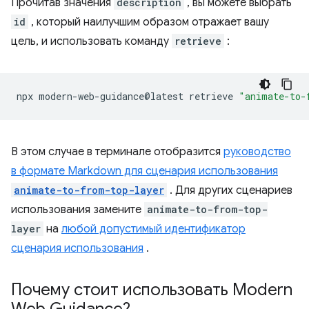
Прочитав значения
description
, вы можете выбрать
id
, который наилучшим образом отражает вашу
цель, и использовать команду
retrieve
:
npx
modern-web-guidance@latest
retrieve
"animate-to-
В этом случае в терминале отобразится
руководство
в формате Markdown для сценария использования
animate-to-from-top-layer
. Для других сценариев
использования замените
animate-to-from-top-
layer
на
любой допустимый идентификатор
сценария использования
.
Почему стоит использовать Modern