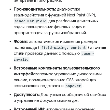
интервала в типографике.
Производительность:
диагностика
взаимодействия с функцией Next Paint (INP),
scheduler.yield
для разбиения длительных
задач, планирование фоновых задач и
приоритезация загрузки изображений.
Формы:
автоматическое изменение размера
полей ввода (
field-sizing: content
) и точные
стили проверки данных с помощью
:user-
invalid
.
Встроенные компоненты пользовательского
интерфейса:
прямое управление диалоговыми
окнами, позиционирование CSS-якорей для
всплывающих подсказок и
popover
.
Доступность:
Доступные сообщения об ошибках
и управление фокусом клавиатуры.
Встроенный ИИ:
использование локальных