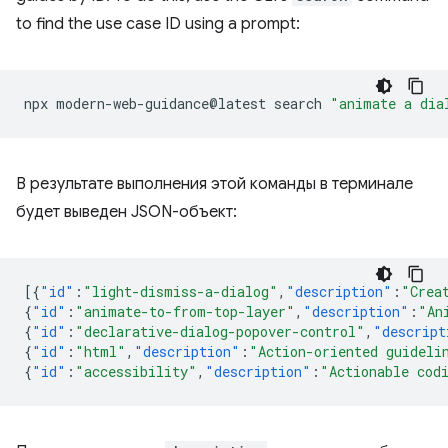
to find the use case ID using a prompt:
npx
modern-web-guidance@latest
search
"animate a dia
В результате выполнения этой команды в терминале
будет выведен JSON-объект:
[{
"id"
:
"light-dismiss-a-dialog"
,
"description"
:
"Crea
{
"id"
:
"animate-to-from-top-layer"
,
"description"
:
"An
{
"id"
:
"declarative-dialog-popover-control"
,
"descript
{
"id"
:
"html"
,
"description"
:
"Action-oriented guideli
{
"id"
:
"accessibility"
,
"description"
:
"Actionable cod