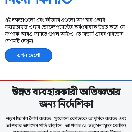
এই দক্ষতাগুলো এবং কীভাবে এগুলো আপনার এআই-
সহায়তাযুক্ত ওয়েব ডেভেলপমেন্টের কর্মপ্রবাহকে উন্নত করে, সে
সম্পর্কে আরও জানতে গুগল আই/ও-তে 'মডার্ন ওয়েব গাইডেন্স'
সেশনটি দেখুন।
এখন দেখো
উন্নত ব্যবহারকারী অভিজ্ঞতার
জন্য নির্দেশিকা
নতুন ফিচার তৈরি করতে, পুরোনো কোডকে আধুনিক করতে এবং
আপনার অ্যাপের গতি বাড়াতে, আপনার AI-সহায়তাযুক্ত কোডিং