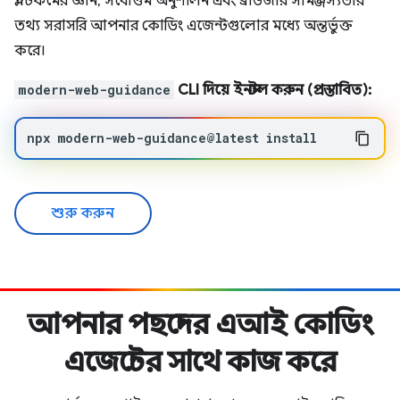
প্ল্যাটফর্মের জ্ঞান, সর্বোত্তম অনুশীলন এবং ব্রাউজার সামঞ্জস্যতার
তথ্য সরাসরি আপনার কোডিং এজেন্টগুলোর মধ্যে অন্তর্ভুক্ত
করে।
modern-web-guidance
CLI দিয়ে ইনস্টল করুন (প্রস্তাবিত):
npx
modern-web-guidance@latest
install
শুরু করুন
আপনার পছন্দের এআই কোডিং
এজেন্টের সাথে কাজ করে