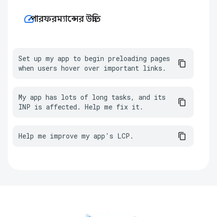
speed
পারফরম্যান্সের উন্নতি
Set up my app to begin preloading pages 
when users hover over important links.
My app has lots of long tasks, and its 
INP is affected. Help me fix it.
Help me improve my app's LCP.