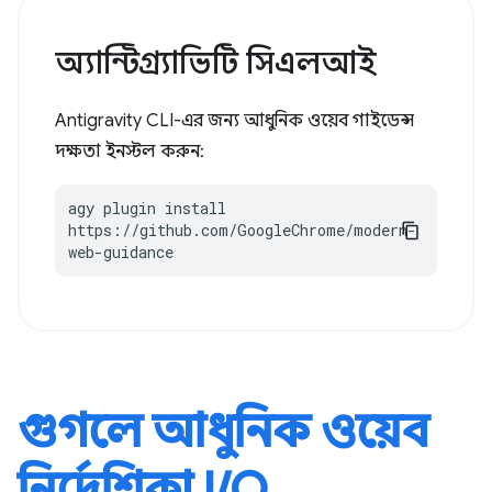
অ্যান্টিগ্র্যাভিটি সিএলআই
Antigravity CLI-এর জন্য আধুনিক ওয়েব গাইডেন্স
দক্ষতা ইনস্টল করুন:
agy plugin install 
https://github.com/GoogleChrome/modern-
web-guidance
গুগলে আধুনিক ওয়েব
নির্দেশিকা I / O