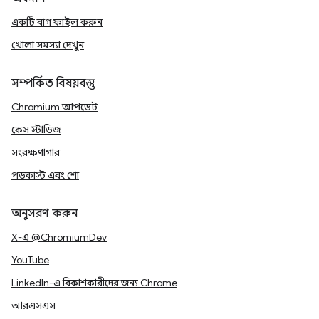
একটি বাগ ফাইল করুন
খোলা সমস্যা দেখুন
সম্পর্কিত বিষয়বস্তু
Chromium আপডেট
কেস স্টাডিজ
সংরক্ষণাগার
পডকাস্ট এবং শো
অনুসরণ করুন
X-এ @ChromiumDev
YouTube
LinkedIn-এ বিকাশকারীদের জন্য Chrome
আরএসএস