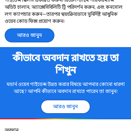
গাইডেন্স স্কিলস একত্রিত করুন। রিয়েল-টাইম পারফরম্যান্স
অডিট চালান, অ্যাক্সেসিবিলিটি ট্রি পরিদর্শন করুন, এবং কনসোল
লগ ক্যাপচার করুন—তারপর স্বয়ংক্রিয়ভাবে সুনির্দিষ্ট আধুনিক
ওয়েব কোড ফিক্স প্রয়োগ করুন।
আরও জানুন
কীভাবে অবদান রাখতে হয় তা
শিখুন
মডার্ন ওয়েব গাইডেন্স উন্নত করার বিষয়ে আপনার কোনো ধারণা
আছে? আপনি কীভাবে অবদান রাখতে পারেন তা জানুন!
আরও জানুন
অবদান