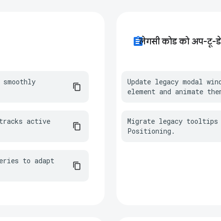
assignment
लेगसी कोड को अप-टू-ड
 smoothly 
Update legacy modal win
element and animate the
racks active 
Migrate legacy tooltips 
Positioning.
ries to adapt 