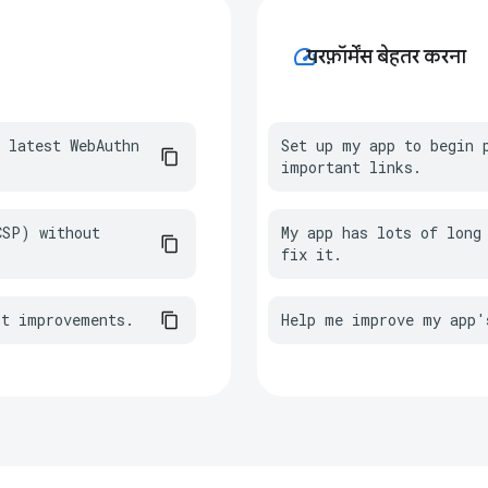
speed
परफ़ॉर्मेंस बेहतर करना
 latest WebAuthn 
Set up my app to begin p
important links.
SP) without 
My app has lots of long 
fix it.
st improvements.
Help me improve my app'