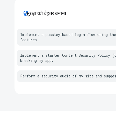
security
सुरक्षा को बेहतर बनाना
Implement a passkey-based login flow using the
features.
Implement a starter Content Security Policy (C
breaking my app.
Perform a security audit of my site and sugge