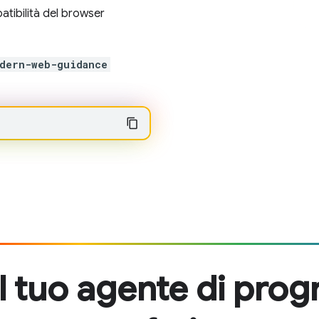
atibilità del browser
dern-web-guidance
il tuo agente di pro