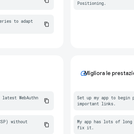
Positioning.
ries to adapt 
speed
Migliora le prestazi
 latest WebAuthn 
Set up my app to begin p
important links.
SP) without 
My app has lots of long 
fix it.