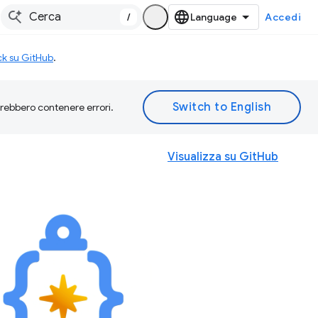
/
Accedi
ck su GitHub
.
otrebbero contenere errori.
Visualizza su GitHub