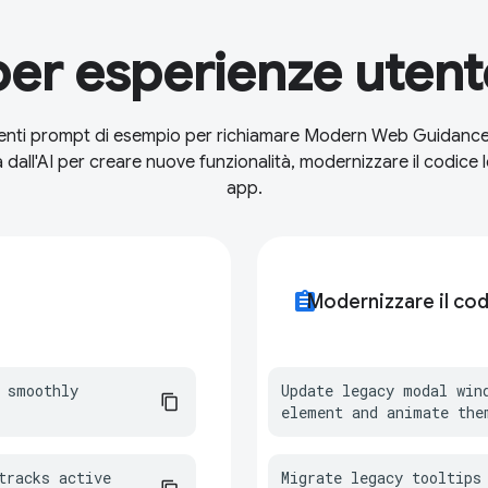
er esperienze utente
enti prompt di esempio per richiamare Modern Web Guidance n
dall'AI per creare nuove funzionalità, modernizzare il codice l
app.
assignment
Modernizzare il cod
 smoothly 
Update legacy modal win
element and animate the
racks active 
Migrate legacy tooltips 