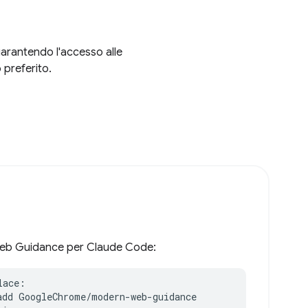
garantendo l'accesso alle
 preferito.
n Web Guidance per Claude Code:
ace:

add GoogleChrome/modern-web-guidance
