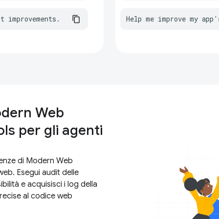
st improvements.
Help me improve my app'
Modern Web
 per gli agenti
tenze di Modern Web
web. Esegui audit delle
ilità e acquisisci i log della
recise al codice web