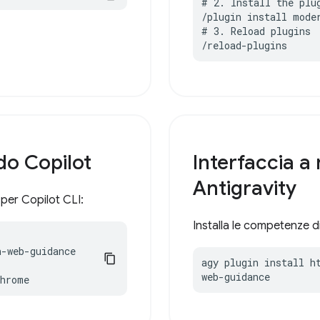
# 2. Install the plug
/plugin install moder
# 3. Reload plugins

/reload-plugins
do Copilot
Interfaccia a
Antigravity
per Copilot CLI:
Installa le competenze 
-web-guidance

agy plugin install h
web-guidance
chrome