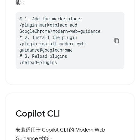
能：
# 1. Add the marketplace:

/plugin marketplace add 
GoogleChrome/modern-web-guidance

# 2. Install the plugin

/plugin install modern-web-
guidance@googlechrome

# 3. Reload plugins

/reload-plugins
Copilot CLI
安装适用于 Copilot CLI 的 Modern Web
Guidance 技能：