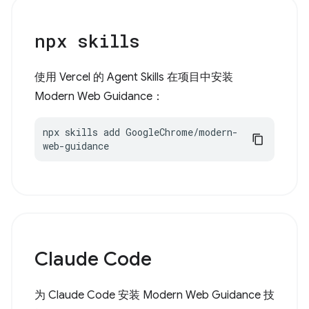
npx skills
使用 Vercel 的 Agent Skills 在项目中安装
Modern Web Guidance：
npx skills add GoogleChrome/modern-
web-guidance
Claude Code
为 Claude Code 安装 Modern Web Guidance 技