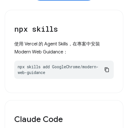
npx skills
使用 Vercel 的 Agent Skills，在專案中安裝
Modern Web Guidance：
npx skills add GoogleChrome/modern-
web-guidance
Claude Code