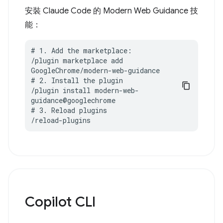
安裝 Claude Code 的 Modern Web Guidance 技
能：
# 1. Add the marketplace:

/plugin marketplace add 
GoogleChrome/modern-web-guidance

# 2. Install the plugin

/plugin install modern-web-
guidance@googlechrome

# 3. Reload plugins

/reload-plugins
Copilot CLI