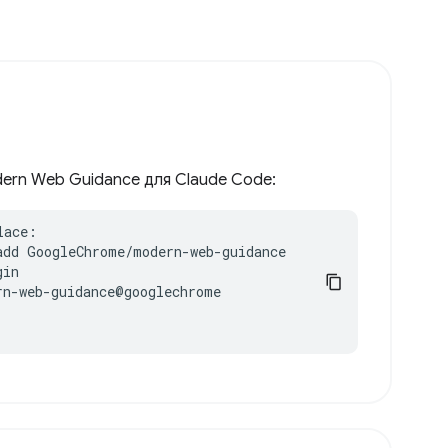
ern Web Guidance для Claude Code:
ace:

add GoogleChrome/modern-web-guidance

in

n-web-guidance@googlechrome
