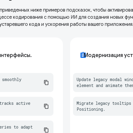
приведенных ниже примеров подсказок, чтобы активиров
ессе кодирования с помощью ИИ для создания новых фу
устаревшего кода и ускорения работы вашего приложения
assignment
интерфейсы.
Модернизация уст
 smoothly 
Update legacy modal win
element and animate the
racks active 
Migrate legacy tooltips 
Positioning.
ries to adapt 