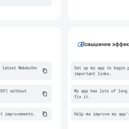
speed
Повышение эффек
 latest WebAuthn 
Set up my app to begin p
important links.
SP) without 
My app has lots of long 
fix it.
st improvements.
Help me improve my app'