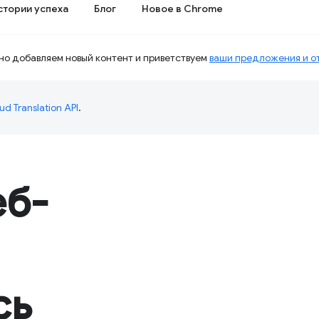
стории успеха
Блог
Новое в Chrome
о добавляем новый контент и приветствуем
ваши предложения и от
ud Translation API
.
еб-
сь