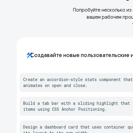
Попробуйте несколько из 
вашем рабочем проц
construction
Создавайте новые пользовательские 
Create an accordion-style stats component that
animates on open and close.
Build a tab bar with a sliding highlight that t
items using CSS Anchor Positioning.
Design a dashboard card that uses container que
its layout to its own width.