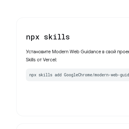
npx skills
Установите Modern Web Guidance в свой проек
Skills от Vercel:
npx skills add GoogleChrome/modern-web-gui