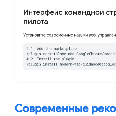
Интерфейс командной стр
пилота
Установите современные навыки веб-управлени
# 1. Add the marketplace:

/plugin marketplace add GoogleChrome/modern
# 2. Install the plugin

/plugin install modern-web-guidance@google
Современные рек