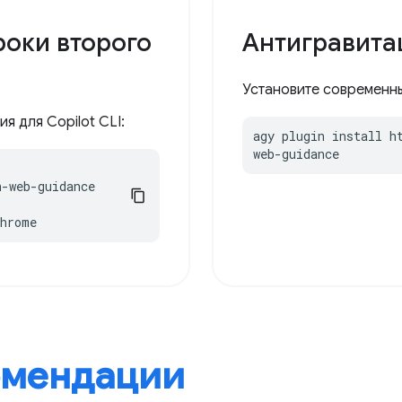
оки второго
Антигравита
Установите современные
я для Copilot CLI:
agy plugin install h
web-guidance
-web-guidance

chrome
омендации