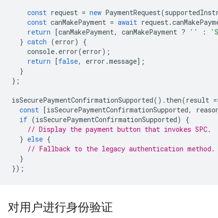
const
request
=
new
PaymentRequest
(
supportedInst
const
canMakePayment
=
await
request
.
canMakePaym
return
[
canMakePayment
,
canMakePayment
?
''
:
'
}
catch
(
error
)
{
console
.
error
(
error
);
return
[
false
,
error
.
message
];
}
};
isSecurePaymentConfirmationSupported
().
then
(
result
=
const
[
isSecurePaymentConfirmationSupported
,
reaso
if
(
isSecurePaymentConfirmationSupported
)
{
// Display the payment button that invokes SPC.
}
else
{
// Fallback to the legacy authentication method.
}
});
对用户进行身份验证