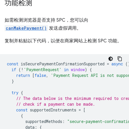
功能检测
如需检测浏览器是否支持 SPC，您可以向
canMakePayment()
发送虚假调用。
复制并粘贴以下代码，以便在商家网站上检测 SPC 功能。
const
isSecurePaymentConfirmationSupported
=
async
(
if
(
!
'PaymentRequest'
in
window
)
{
return
[
false
,
'Payment Request API is not suppo
}
try
{
// The data below is the minimum required to cre
// check if a payment can be made.
const
supportedInstruments
=
[
{
supportedMethods
:
"secure-payment-confirmati
data
:
{