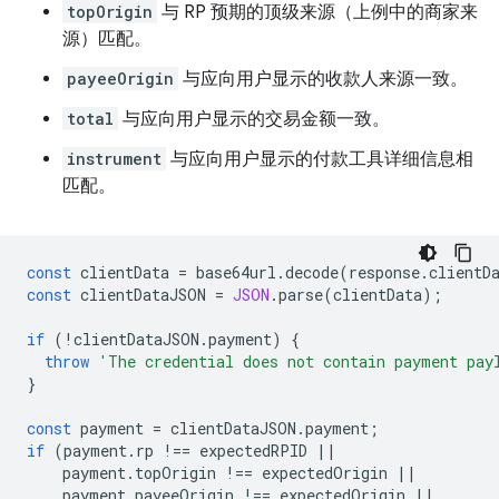
topOrigin
与 RP 预期的顶级来源（上例中的商家来
源）匹配。
payeeOrigin
与应向用户显示的收款人来源一致。
total
与应向用户显示的交易金额一致。
instrument
与应向用户显示的付款工具详细信息相
匹配。
const
clientData
=
base64url
.
decode
(
response
.
clientD
const
clientDataJSON
=
JSON
.
parse
(
clientData
);
if
(
!
clientDataJSON
.
payment
)
{
throw
'The credential does not contain payment pay
}
const
payment
=
clientDataJSON
.
payment
;
if
(
payment
.
rp
!==
expectedRPID
||
payment
.
topOrigin
!==
expectedOrigin
||
payment
.
payeeOrigin
!==
expectedOrigin
||