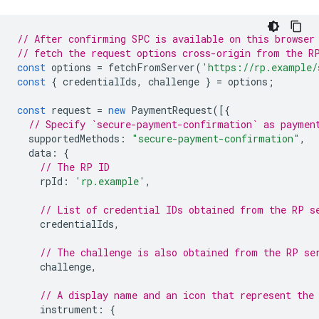
// After confirming SPC is available on this browser
// fetch the request options cross-origin from the R
const
options
=
fetchFromServer
(
'https://rp.example/
const
{
credentialIds
,
challenge
}
=
options
;
const
request
=
new
PaymentRequest
([{
// Specify `secure-payment-confirmation` as paymen
supportedMethods
:
"secure-payment-confirmation"
,
data
:
{
// The RP ID
rpId
:
'rp.example'
,
// List of credential IDs obtained from the RP s
credentialIds
,
// The challenge is also obtained from the RP se
challenge
,
// A display name and an icon that represent the
instrument
:
{