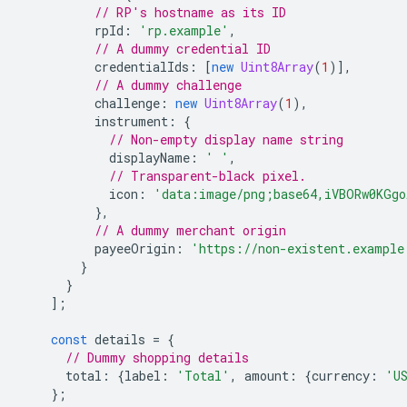
// RP's hostname as its ID
rpId
:
'rp.example'
,
// A dummy credential ID
credentialIds
:
[
new
Uint8Array
(
1
)],
// A dummy challenge
challenge
:
new
Uint8Array
(
1
),
instrument
:
{
// Non-empty display name string
displayName
:
' '
,
// Transparent-black pixel.
icon
:
'data:image/png;base64,iVBORw0KGgo
},
// A dummy merchant origin
payeeOrigin
:
'https://non-existent.example
}
}
];
const
details
=
{
// Dummy shopping details
total
:
{
label
:
'Total'
,
amount
:
{
currency
:
'U
};