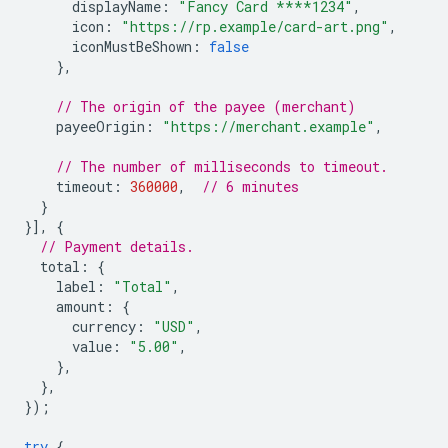
displayName
:
"Fancy Card ****1234"
,
icon
:
"https://rp.example/card-art.png"
,
iconMustBeShown
:
false
},
// The origin of the payee (merchant)
payeeOrigin
:
"https://merchant.example"
,
// The number of milliseconds to timeout.
timeout
:
360000
,
// 6 minutes
}
}],
{
// Payment details.
total
:
{
label
:
"Total"
,
amount
:
{
currency
:
"USD"
,
value
:
"5.00"
,
},
},
});
try
{