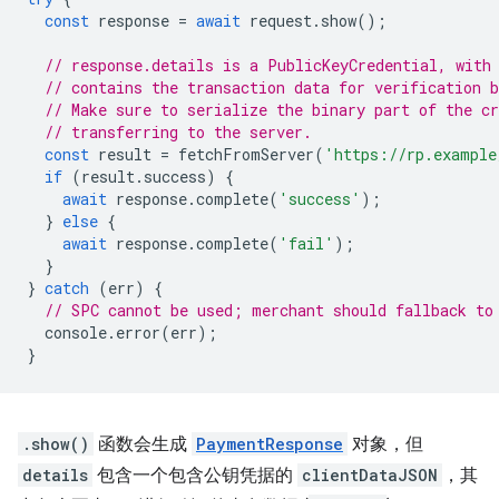
const
response
=
await
request
.
show
();
// response.details is a PublicKeyCredential, with
// contains the transaction data for verification b
// Make sure to serialize the binary part of the cr
// transferring to the server.
const
result
=
fetchFromServer
(
'https://rp.example
if
(
result
.
success
)
{
await
response
.
complete
(
'success'
);
}
else
{
await
response
.
complete
(
'fail'
);
}
}
catch
(
err
)
{
// SPC cannot be used; merchant should fallback to
console
.
error
(
err
);
}
.show()
函数会生成
PaymentResponse
对象，但
details
包含一个包含公钥凭据的
clientDataJSON
，其