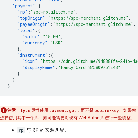
"payment"
:{
"rp"
:
"spc-rp.glitch.me"
,
"topOrigin"
:
"https://spc-merchant.glitch.me"
,
"payeeOrigin"
:
"https://spc-merchant.glitch.me"
,
"total"
:{
"value"
:
"15.00"
,
"currency"
:
"USD"
},
"instrument"
:{
"icon"
:
"https://cdn.glitch.me/94838ffe-241b-4a
"displayName"
:
"Fancy Card 825809751248"
}
}
}
注意
：
属性使用
，而不是
。如果您
type
payment.get
public-key
选择使用其中一个库，则可能需要对
现有 WebAuthn 库
进行一些调整。
rp
与 RP 的来源匹配。