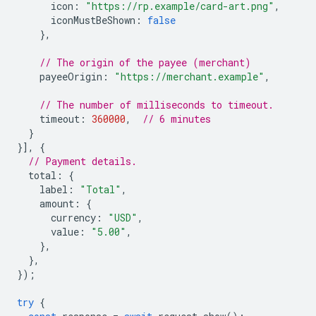
icon
:
"https://rp.example/card-art.png"
,
iconMustBeShown
:
false
},
// The origin of the payee (merchant)
payeeOrigin
:
"https://merchant.example"
,
// The number of milliseconds to timeout.
timeout
:
360000
,
// 6 minutes
}
}],
{
// Payment details.
total
:
{
label
:
"Total"
,
amount
:
{
currency
:
"USD"
,
value
:
"5.00"
,
},
},
});
try
{