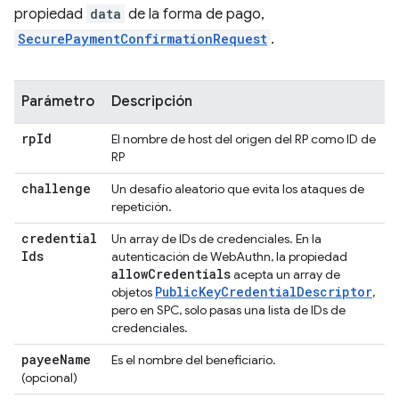
propiedad
data
de la forma de pago,
SecurePaymentConfirmationRequest
.
Parámetro
Descripción
rp
Id
El nombre de host del origen del RP como ID de
RP
challenge
Un desafío aleatorio que evita los ataques de
repetición.
credential
Un array de IDs de credenciales. En la
Ids
autenticación de WebAuthn, la propiedad
allow
Credentials
acepta un array de
PublicKeyCredentialDescriptor
objetos
,
pero en SPC, solo pasas una lista de IDs de
credenciales.
payee
Name
Es el nombre del beneficiario.
(opcional)