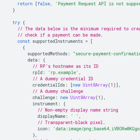
return
[
false
,
'Payment Request API is not suppo
}
try
{
// The data below is the minimum required to cre
// check if a payment can be made.
const
supportedInstruments
=
[
{
supportedMethods
:
"secure-payment-confirmati
data
:
{
// RP's hostname as its ID
rpId
:
'rp.example'
,
// A dummy credential ID
credentialIds
:
[
new
Uint8Array
(
1
)],
// A dummy challenge
challenge
:
new
Uint8Array
(
1
),
instrument
:
{
// Non-empty display name string
displayName
:
' '
,
// Transparent-black pixel.
icon
:
'data:image/png;base64,iVBORw0KGgo
},