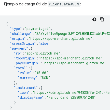
Ejemplo de carga útil de
clientDataJSON
:
{
"type"
:
"payment.get"
,
"challenge"
:
"SAxYy64IvwWpoqpr8JV1CVLHDNLKXlxbtPv4
"origin"
:
"https://spc-merchant.glitch.me"
,
"crossOrigin"
:
false
,
"payment"
:{
"rp"
:
"spc-rp.glitch.me"
,
"topOrigin"
:
"https://spc-merchant.glitch.me"
,
"payeeOrigin"
:
"https://spc-merchant.glitch.me"
,
"total"
:{
"value"
:
"15.00"
,
"currency"
:
"USD"
},
"instrument"
:{
"icon"
:
"https://cdn.glitch.me/94838ffe-241b-4a
"displayName"
:
"Fancy Card 825809751248"
}
}