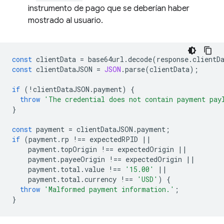
instrumento de pago que se deberían haber
mostrado al usuario.
const
clientData
=
base64url
.
decode
(
response
.
clientD
const
clientDataJSON
=
JSON
.
parse
(
clientData
);
if
(
!
clientDataJSON
.
payment
)
{
throw
'The credential does not contain payment pay
}
const
payment
=
clientDataJSON
.
payment
;
if
(
payment
.
rp
!==
expectedRPID
||
payment
.
topOrigin
!==
expectedOrigin
||
payment
.
payeeOrigin
!==
expectedOrigin
||
payment
.
total
.
value
!==
'15.00'
||
payment
.
total
.
currency
!==
'USD'
)
{
throw
'Malformed payment information.'
;
}