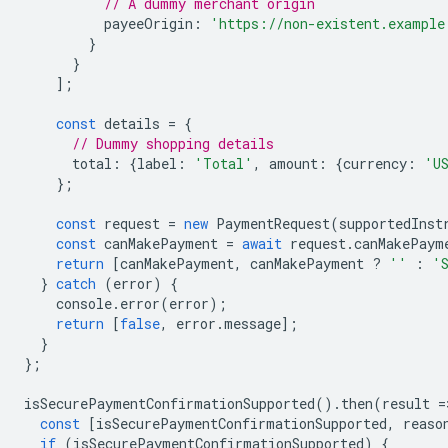
// A dummy merchant origin
payeeOrigin
:
'https://non-existent.example
}
}
];
const
details
=
{
// Dummy shopping details
total
:
{
label
:
'Total'
,
amount
:
{
currency
:
'U
};
const
request
=
new
PaymentRequest
(
supportedInst
const
canMakePayment
=
await
request
.
canMakePaym
return
[
canMakePayment
,
canMakePayment
?
''
:
'
}
catch
(
error
)
{
console
.
error
(
error
);
return
[
false
,
error
.
message
];
}
};
isSecurePaymentConfirmationSupported
().
then
(
result
=
const
[
isSecurePaymentConfirmationSupported
,
reaso
if
(
isSecurePaymentConfirmationSupported
)
{