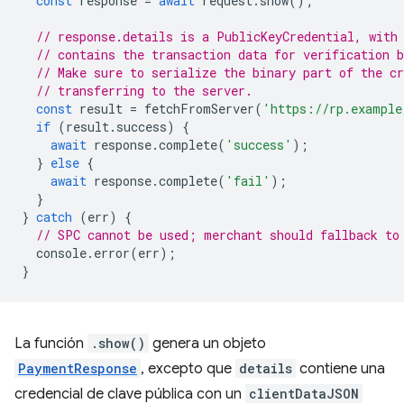
const
response
=
await
request
.
show
();
// response.details is a PublicKeyCredential, with
// contains the transaction data for verification b
// Make sure to serialize the binary part of the cr
// transferring to the server.
const
result
=
fetchFromServer
(
'https://rp.example
if
(
result
.
success
)
{
await
response
.
complete
(
'success'
);
}
else
{
await
response
.
complete
(
'fail'
);
}
}
catch
(
err
)
{
// SPC cannot be used; merchant should fallback to
console
.
error
(
err
);
}
La función
.show()
genera un objeto
PaymentResponse
, excepto que
details
contiene una
credencial de clave pública con un
clientDataJSON