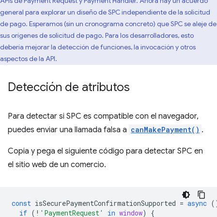
APIs de Payment Request y Payment Handler. Ahora hay un acuerdo
general para explorar un diseño de SPC independiente de la solicitud
de pago. Esperamos (sin un cronograma concreto) que SPC se aleje de
sus orígenes de solicitud de pago. Para los desarrolladores, esto
debería mejorar la detección de funciones, la invocación y otros
aspectos de la API.
Detección de atributos
Para detectar si SPC es compatible con el navegador,
puedes enviar una llamada falsa a
canMakePayment()
.
Copia y pega el siguiente código para detectar SPC en
el sitio web de un comercio.
const
isSecurePaymentConfirmationSupported
=
async
(
if
(
!
'PaymentRequest'
in
window
)
{