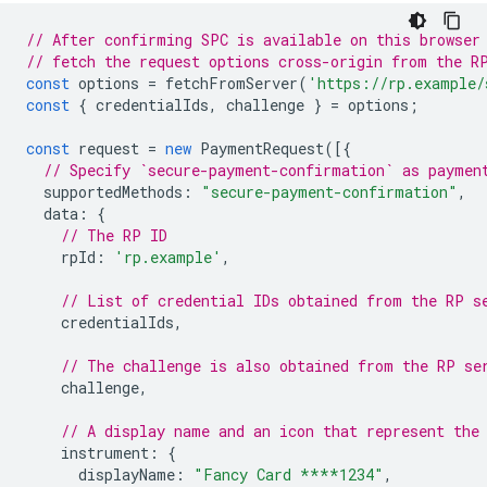
// After confirming SPC is available on this browser
// fetch the request options cross-origin from the R
const
options
=
fetchFromServer
(
'https://rp.example/
const
{
credentialIds
,
challenge
}
=
options
;
const
request
=
new
PaymentRequest
([{
// Specify `secure-payment-confirmation` as paymen
supportedMethods
:
"secure-payment-confirmation"
,
data
:
{
// The RP ID
rpId
:
'rp.example'
,
// List of credential IDs obtained from the RP s
credentialIds
,
// The challenge is also obtained from the RP se
challenge
,
// A display name and an icon that represent the
instrument
:
{
displayName
:
"Fancy Card ****1234"
,