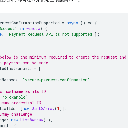
程式碼，即可在商家網站上偵測到 SPC。
ymentConfirmationSupported
=
async
()
=
>
{
Request'
in
window
)
{
e
,
'Payment Request API is not supported'
];
below is the minimum required to create the request and
a payment can be made.
tedInstruments
=
[
dMethods
:
"secure-payment-confirmation"
,
s hostname as its ID
'rp.example'
,
ummy credential ID
tialIds
:
[
new
Uint8Array
(
1
)],
ummy challenge
nge
:
new
Uint8Array
(
1
),
ment
:
{