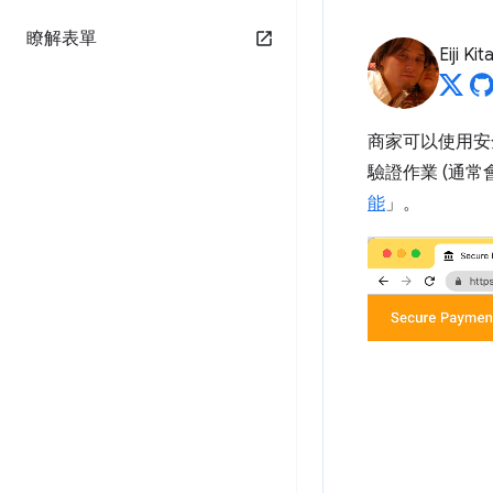
瞭解表單
Eiji Ki
商家可以使用安全
驗證作業 (通常
能
」。