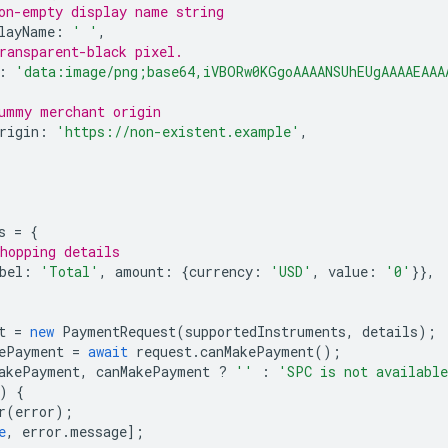
on-empty display name string
layName
:
' '
,
ransparent-black pixel.
:
'data:image/png;base64,iVBORw0KGgoAAAANSUhEUgAAAAEAAA
ummy merchant origin
rigin
:
'https://non-existent.example'
,
s
=
{
hopping details
bel
:
'Total'
,
amount
:
{
currency
:
'USD'
,
value
:
'0'
}},
t
=
new
PaymentRequest
(
supportedInstruments
,
details
);
ePayment
=
await
request
.
canMakePayment
();
akePayment
,
canMakePayment
?
''
:
'SPC is not availabl
)
{
r
(
error
);
e
,
error
.
message
];