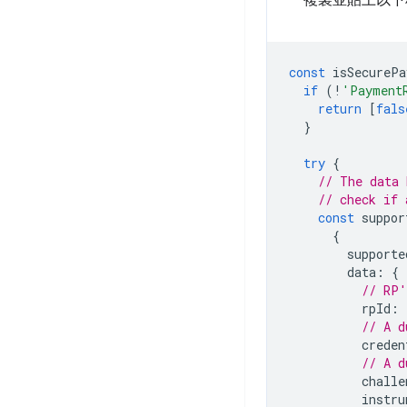
複製並貼上以下
const
isSecurePa
if
(
!
'Payment
return
[
fals
}
try
{
// The data 
// check if 
const
suppor
{
supporte
data
:
{
// RP'
rpId
:
// A d
creden
// A d
challe
instru