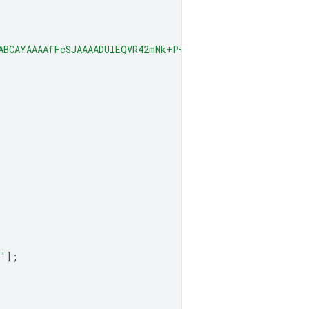
ABCAYAAAAfFcSJAAAADUlEQVR42mNk+P+/HgAFhAJ/wlseKgAAAABJR
e'
];