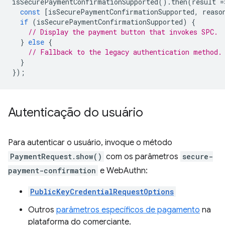
isSecurePaymentConfirmationSupported
().
then
(
result
=
const
[
isSecurePaymentConfirmationSupported
,
reaso
if
(
isSecurePaymentConfirmationSupported
)
{
// Display the payment button that invokes SPC.
}
else
{
// Fallback to the legacy authentication method.
}
});
Autenticação do usuário
Para autenticar o usuário, invoque o método
PaymentRequest.show()
com os parâmetros
secure-
payment-confirmation
e WebAuthn:
PublicKeyCredentialRequestOptions
Outros
parâmetros específicos de pagamento
na
plataforma do comerciante.