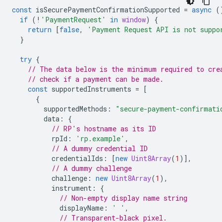
const
isSecurePaymentConfirmationSupported
=
async
(
if
(
!
'PaymentRequest'
in
window
)
{
return
[
false
,
'Payment Request API is not suppo
}
try
{
// The data below is the minimum required to cre
// check if a payment can be made.
const
supportedInstruments
=
[
{
supportedMethods
:
"secure-payment-confirmati
data
:
{
// RP's hostname as its ID
rpId
:
'rp.example'
,
// A dummy credential ID
credentialIds
:
[
new
Uint8Array
(
1
)],
// A dummy challenge
challenge
:
new
Uint8Array
(
1
),
instrument
:
{
// Non-empty display name string
displayName
:
' '
,
// Transparent-black pixel.