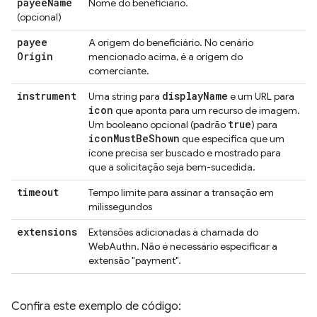
payee
Name
Nome do beneficiário.
(opcional)
payee
A origem do beneficiário. No cenário
Origin
mencionado acima, é a origem do
comerciante.
instrument
display
Name
Uma string para
e um URL para
icon
que aponta para um recurso de imagem.
true
Um booleano opcional (padrão
) para
icon
Must
Be
Shown
que especifica que um
ícone precisa ser buscado e mostrado para
que a solicitação seja bem-sucedida.
timeout
Tempo limite para assinar a transação em
milissegundos
extensions
Extensões adicionadas à chamada do
WebAuthn. Não é necessário especificar a
extensão "payment".
Confira este exemplo de código: