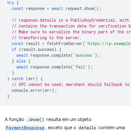
try
{
const
response
=
await
request
.
show
();
// response.details is a PublicKeyCredential, with
// contains the transaction data for verification b
// Make sure to serialize the binary part of the cr
// transferring to the server.
const
result
=
fetchFromServer
(
'https://rp.example
if
(
result
.
success
)
{
await
response
.
complete
(
'success'
);
}
else
{
await
response
.
complete
(
'fail'
);
}
}
catch
(
err
)
{
// SPC cannot be used; merchant should fallback to
console
.
error
(
err
);
}
A função
.show()
resulta em um objeto
PaymentResponse
, exceto que o
details
contém uma