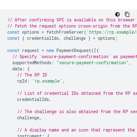
// After confirming SPC is available on this browser
// fetch the request options cross-origin from the R
const
options
=
fetchFromServer
(
'https://rp.example/
const
{
credentialIds
,
challenge
}
=
options
;
const
request
=
new
PaymentRequest
([{
// Specify `secure-payment-confirmation` as paymen
supportedMethods
:
"secure-payment-confirmation"
,
data
:
{
// The RP ID
rpId
:
'rp.example'
,
// List of credential IDs obtained from the RP s
credentialIds
,
// The challenge is also obtained from the RP se
challenge
,
// A display name and an icon that represent the
instrument
:
{