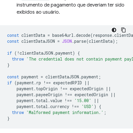
instrumento de pagamento que deveriam ter sido
exibidos ao usuário.
const
clientData
=
base64url
.
decode
(
response
.
clientD
const
clientDataJSON
=
JSON
.
parse
(
clientData
);
if
(
!
clientDataJSON
.
payment
)
{
throw
'The credential does not contain payment pay
}
const
payment
=
clientDataJSON
.
payment
;
if
(
payment
.
rp
!==
expectedRPID
||
payment
.
topOrigin
!==
expectedOrigin
||
payment
.
payeeOrigin
!==
expectedOrigin
||
payment
.
total
.
value
!==
'15.00'
||
payment
.
total
.
currency
!==
'USD'
)
{
throw
'Malformed payment information.'
;
}