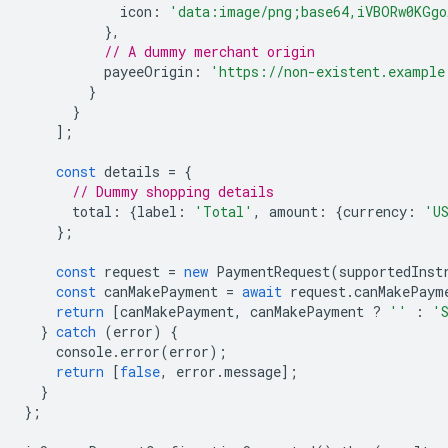
icon
:
'data:image/png;base64,iVBORw0KGgo
},
// A dummy merchant origin
payeeOrigin
:
'https://non-existent.example
}
}
];
const
details
=
{
// Dummy shopping details
total
:
{
label
:
'Total'
,
amount
:
{
currency
:
'U
};
const
request
=
new
PaymentRequest
(
supportedInst
const
canMakePayment
=
await
request
.
canMakePaym
return
[
canMakePayment
,
canMakePayment
?
''
:
'
}
catch
(
error
)
{
console
.
error
(
error
);
return
[
false
,
error
.
message
];
}
};