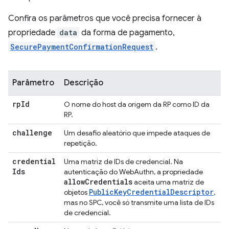
Confira os parâmetros que você precisa fornecer à
propriedade
data
da forma de pagamento,
SecurePaymentConfirmationRequest
.
Parâmetro
Descrição
rp
Id
O nome do host da origem da RP como ID da
RP.
challenge
Um desafio aleatório que impede ataques de
repetição.
credential
Uma matriz de IDs de credencial. Na
Ids
autenticação do WebAuthn, a propriedade
allow
Credentials
aceita uma matriz de
PublicKeyCredentialDescriptor
objetos
,
mas no SPC, você só transmite uma lista de IDs
de credencial.