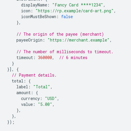
displayName
:
"Fancy Card ****1234"
,
icon
:
"https://rp.example/card-art.png"
,
iconMustBeShown
:
false
},
// The origin of the payee (merchant)
payeeOrigin
:
"https://merchant.example"
,
// The number of milliseconds to timeout.
timeout
:
360000
,
// 6 minutes
}
}],
{
// Payment details.
total
:
{
label
:
"Total"
,
amount
:
{
currency
:
"USD"
,
value
:
"5.00"
,
},
},
});