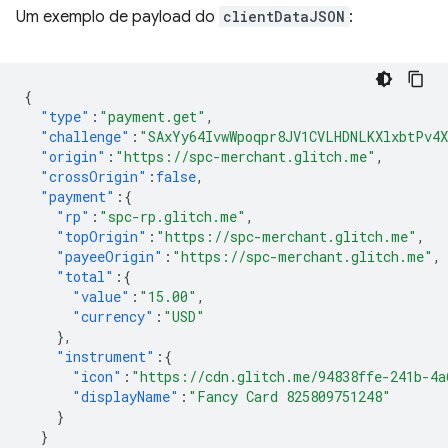
Um exemplo de payload do
clientDataJSON
:
{
"type"
:
"payment.get"
,
"challenge"
:
"SAxYy64IvwWpoqpr8JV1CVLHDNLKXlxbtPv4
"origin"
:
"https://spc-merchant.glitch.me"
,
"crossOrigin"
:
false
,
"payment"
:{
"rp"
:
"spc-rp.glitch.me"
,
"topOrigin"
:
"https://spc-merchant.glitch.me"
,
"payeeOrigin"
:
"https://spc-merchant.glitch.me"
,
"total"
:{
"value"
:
"15.00"
,
"currency"
:
"USD"
},
"instrument"
:{
"icon"
:
"https://cdn.glitch.me/94838ffe-241b-4a
"displayName"
:
"Fancy Card 825809751248"
}
}