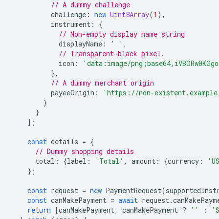
// A dummy challenge
challenge
:
new
Uint8Array
(
1
),
instrument
:
{
// Non-empty display name string
displayName
:
' '
,
// Transparent-black pixel.
icon
:
'data:image/png;base64,iVBORw0KGgo
},
// A dummy merchant origin
payeeOrigin
:
'https://non-existent.example
}
}
];
const
details
=
{
// Dummy shopping details
total
:
{
label
:
'Total'
,
amount
:
{
currency
:
'U
};
const
request
=
new
PaymentRequest
(
supportedInst
const
canMakePayment
=
await
request
.
canMakePaym
return
[
canMakePayment
,
canMakePayment
?
''
:
'