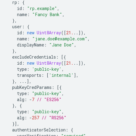
rp
:
{
id
:
"rp.example"
,
name
:
"Fancy Bank"
,
},
user
:
{
id
:
new
Uint8Array
([
21.
..]),
name
:
"jane.doe@example.com"
,
displayName
:
"Jane Doe"
,
},
excludeCredentials
:
[{
id
:
new
Uint8Array
([
21.
..]),
type
:
'public-key'
,
transports
:
[
'internal'
],
},
...],
pubKeyCredParams
:
[{
type
:
"public-key"
,
alg
:
-
7
// "ES256"
},
{
type
:
"public-key"
,
alg
:
-
257
// "RS256"
}],
authenticatorSelection
:
{
userVerification
:
"required"
,