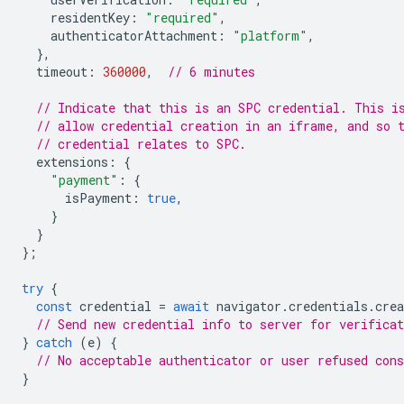
residentKey
:
"required"
,
authenticatorAttachment
:
"platform"
,
},
timeout
:
360000
,
// 6 minutes
// Indicate that this is an SPC credential. This i
// allow credential creation in an iframe, and so 
// credential relates to SPC.
extensions
:
{
"payment"
:
{
isPayment
:
true
,
}
}
};
try
{
const
credential
=
await
navigator
.
credentials
.
crea
// Send new credential info to server for verificat
}
catch
(
e
)
{
// No acceptable authenticator or user refused cons
}