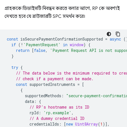
গ্রাহককে ডিভাইসটি নিবন্ধন করতে বলার আগে, RP কে অবশ্যই
দেখতে হবে যে ব্রাউজারটি SPC সমর্থন করে।
const
isSecurePaymentConfirmationSupported
=
async
(
if
(
!
'PaymentRequest'
in
window
)
{
return
[
false
,
'Payment Request API is not suppo
}
try
{
// The data below is the minimum required to cre
// check if a payment can be made.
const
supportedInstruments
=
[
{
supportedMethods
:
"secure-payment-confirmati
data
:
{
// RP's hostname as its ID
rpId
:
'rp.example'
,
// A dummy credential ID
credentialIds
:
[
new
Uint8Array
(
1
)],