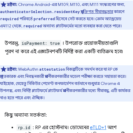
দ্রষ্টব্য:
Chrome Android-এর M109, M110, এবং M111 সংস্করণের জন্য,
প্রযুক্তিগত সীমাবদ্ধতার
কারণে
authenticatorSelection.residentKey
পরিবর্তে
হিসেবে সেট করতে হবে। ক্রোম অ্যান্ড্রয়েড
required
preferred
এম112 থেকে,
অন্যান্য প্ল্যাটফর্মের মতো ব্যবহার করা যেতে পারে।
required
উপরন্তু,
isPayment: true
। উপরোক্ত প্রয়োজনীয়তাগুলি
পূরণ না করে এই এক্সটেনশনটি নির্দিষ্ট করা একটি ব্যতিক্রম হবে৷
দ্রষ্টব্য:
WebAuthn
বিকল্পটিকে সমর্থন করে যা RP কে
attestation
প্রস্তুতকারক এবং নিবন্ধনকারী প্রমাণীকরণকারীর মডেল পরীক্ষা করতে সহায়তা করে।
যাইহোক, যেহেতু সিকিউর পেমেন্ট কনফার্মেশন বর্তমানে শুধুমাত্র Chrome এ
উপলব্ধ, এবং নির্দিষ্ট প্ল্যাটফর্মে প্ল্যাটফর্ম প্রমাণীকরণকারীর মধ্যে সীমাবদ্ধ, এটি কার্যকর
নাও হতে পারে এবং ঐচ্ছিক।
কিছু অন্যান্য সতর্কতা:
rp.id
: RP এর হোস্টনাম। ডোমেনের
eTLD+1
অংশ