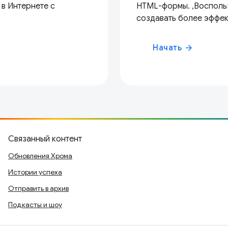
 в Интернете с
HTML-формы. ,Воспольз
создавать более эффе
Начать
arrow_forward
Связанный контент
Обновления Хрома
Истории успеха
Отправить в архив
Подкасты и шоу