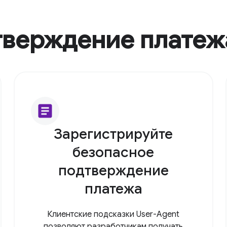
тверждение платеж
article
Зарегистрируйте
безопасное
подтверждение
платежа
Клиентские подсказки User-Agent
позволяют разработчикам получать