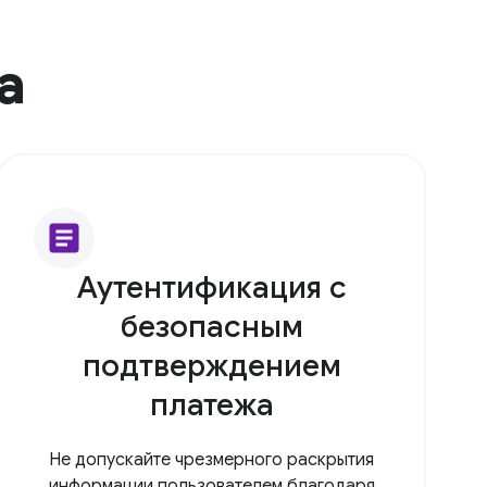
а
article
Аутентификация с
безопасным
подтверждением
платежа
Не допускайте чрезмерного раскрытия
информации пользователем благодаря