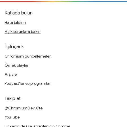
Katkıda bulun
Hata bildirin
Açık sorunlara bakın
İlgili içerik
Chromium güncellemeleri
Örnek olaylar
Arşivle
Podcast'ler ve programlar
Takip et
@ChromiumDev X'te
YouTube
LinkedIn'de Geliştiriciler için Chrome