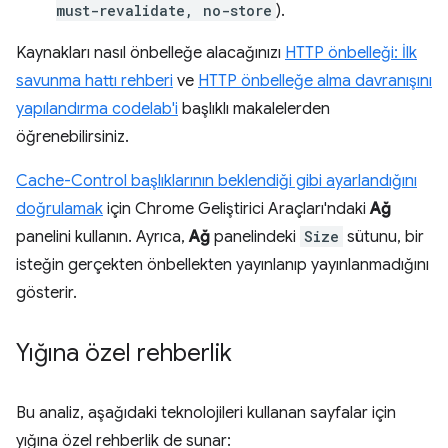
must-revalidate, no-store
).
Kaynakları nasıl önbelleğe alacağınızı
HTTP önbelleği: İlk
savunma hattı rehberi
ve
HTTP önbelleğe alma davranışını
yapılandırma codelab'i
başlıklı makalelerden
öğrenebilirsiniz.
Cache-Control başlıklarının beklendiği gibi ayarlandığını
doğrulamak
için Chrome Geliştirici Araçları'ndaki
Ağ
panelini kullanın. Ayrıca,
Ağ
panelindeki
Size
sütunu, bir
isteğin gerçekten önbellekten yayınlanıp yayınlanmadığını
gösterir.
Yığına özel rehberlik
Bu analiz, aşağıdaki teknolojileri kullanan sayfalar için
yığına özel rehberlik de sunar: