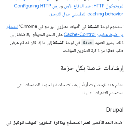
لبروتوكول HTTP: خط الدفاع الأول
و
درس Configuring HTTP
caching behavior التطبيقي حول الترميز
.
استخدِم لوحة
الشبكة
في "أدوات مطوّري البرامج في Chrome"
للتحقّق
من ضبط عناوين Cache-Control
على النحو المتوقّع. بالإضافة إلى
ذلك، يشير العمود
Size
في لوحة
الشبكة
إلى ما إذا كان قد تم عرض
طلب فعليًا من ذاكرة التخزين المؤقت.
إرشادات خاصة بكل حزمة
تقدّم هذه الإحصاءات أيضًا إرشادات خاصة بالحزمة للصفحات التي
تستخدم التقنيات التالية:
Drupal
اضبط
الحد الأقصى لعمر المتصفِّح وذاكرة التخزين المؤقت للوكيل
في