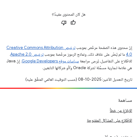
هل كان المحتوى مفيدًا؟
إنّ محتوى هذه الصفحة مرخّص بموجب
ترخيص Creative Commons Attribution
4.0‏
ما لم يُنصّ على خلاف ذلك، ونماذج الرموز مرخّصة بموجب
ترخيص Apache 2.0‏
.
للاطّلاع على التفاصيل، يُرجى مراجعة
سياسات موقع Google Developers‏
. إنّ Java
هي علامة تجارية مسجَّلة لشركة Oracle و/أو شركائها التابعين.
تاريخ التعديل الأخير: 2025-10-08 (حسب التوقيت العالمي المتفَّق عليه)
مساهمة
الإبلاغ عن خطأ
الاطّلاع على المشاكل المفتوحة
محتوى ذو صلة