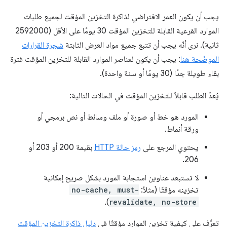
يجب أن يكون العمر الافتراضي لذاكرة التخزين المؤقت لجميع طلبات
الموارد الفرعية القابلة للتخزين المؤقت 30 يومًا على الأقل (2592000
ثانية). نرى أنّه يجب أن تتبع جميع مواد العرض الثابتة
شجرة القرارات
الموضّحة هنا
: يجب أن يكون لعناصر الموارد القابلة للتخزين المؤقت فترة
بقاء طويلة جدًا (30 يومًا أو سنة واحدة).
يُعدّ الطلب قابلاً للتخزين المؤقت في الحالات التالية:
المورد هو خط أو صورة أو ملف وسائط أو نص برمجي أو
ورقة أنماط.
يحتوي المرجع على
رمز حالة HTTP
بقيمة 200 أو 203 أو
206.
لا تستبعد عناوين استجابة المورد بشكل صريح إمكانية
تخزينه مؤقتًا (مثلاً:
no-cache, must-
).
revalidate, no-store
تعرَّف على كيفية تخزين الموارد مؤقتًا في
دليل ذاكرة التخزين المؤقت