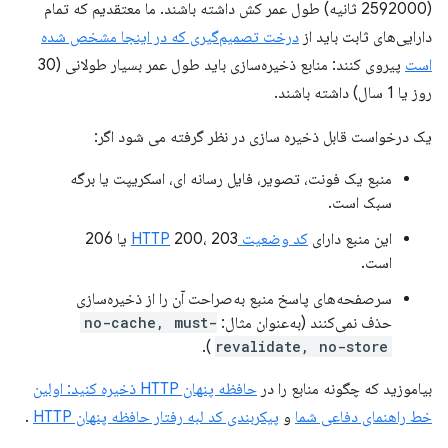
(2592000 ثانیه) طول عمر کش داشته باشند. ما معتقدیم که تمام
دارایی‌های ثابت باید از
درخت تصمیم‌گیری که در اینجا مشخص شده
است
پیروی کنند: منابع ذخیره‌سازی باید طول عمر بسیار طولانی (30
روز یا 1 سال) داشته باشند.
یک درخواست قابل ذخیره سازی در نظر گرفته می شود اگر:
منبع یک فونت، تصویر، فایل رسانه ای، اسکریپت یا برگه
سبک است.
این منبع دارای
کد وضعیت HTTP
200، 203 یا 206
است.
سرصفحه‌های پاسخ منبع به‌صراحت آن را از ذخیره‌سازی
حذف نمی‌کنند (به‌عنوان مثال:
no-cache, must-
).
revalidate, no-store
بیاموزید که چگونه منابع را در
حافظه پنهان HTTP ذخیره کنید: اولین
خط راهنمای دفاعی شما
و
پیکربندی کد لبه رفتار حافظه پنهان HTTP
.