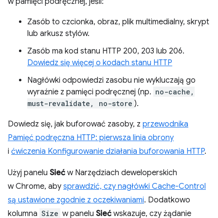
w pamięci podręcznej, jeśli:
Zasób to czcionka, obraz, plik multimedialny, skrypt
lub arkusz stylów.
Zasób ma kod stanu HTTP 200, 203 lub 206.
Dowiedz się więcej o kodach stanu HTTP
Nagłówki odpowiedzi zasobu nie wykluczają go
wyraźnie z pamięci podręcznej (np.
no-cache,
must-revalidate, no-store
).
Dowiedz się, jak buforować zasoby, z
przewodnika
Pamięć podręczna HTTP: pierwsza linia obrony
i
ćwiczenia Konfigurowanie działania buforowania HTTP
.
Użyj panelu
Sieć
w Narzędziach deweloperskich
w Chrome, aby
sprawdzić, czy nagłówki Cache-Control
są ustawione zgodnie z oczekiwaniami
. Dodatkowo
kolumna
Size
w panelu
Sieć
wskazuje, czy żądanie