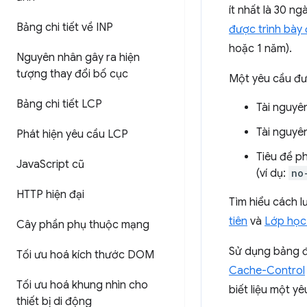
ít nhất là 30 ng
Bảng chi tiết về INP
được trình bày 
hoặc 1 năm).
Nguyên nhân gây ra hiện
tượng thay đổi bố cục
Một yêu cầu đư
Bảng chi tiết LCP
Tài nguyên
Tài nguyê
Phát hiện yêu cầu LCP
Tiêu đề p
Java
Script cũ
(ví dụ:
no
HTTP hiện đại
Tìm hiểu cách 
tiên
và
Lớp học 
Cây phần phụ thuộc mạng
Sử dụng bảng đ
Tối ưu hoá kích thước DOM
Cache-Control
Tối ưu hoá khung nhìn cho
biết liệu một 
thiết bị di động