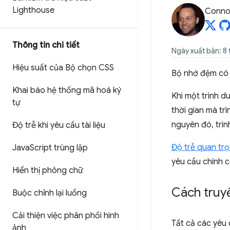
Lighthouse
Connor
Thông tin chi tiết
Ngày xuất bản: 8
Hiệu suất của Bộ chọn CSS
Bộ nhớ đệm có t
Khai báo hệ thống mã hoá ký
Khi một trình d
tự
thời gian mà tr
nguyên đó, trìn
Độ trễ khi yêu cầu tài liệu
Độ trễ quan tr
Java
Script trùng lặp
yêu cầu chính c
Hiển thị phông chữ
Cách truyề
Buộc chỉnh lại luồng
Cải thiện việc phân phối hình
Tất cả các yêu 
ảnh