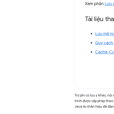
Xem phần
Lưu 
Tài liệu t
Lưu mã ng
Quy cách
Cache-Co
Trừ phi có lưu ý khác, n
trình được cấp phép theo
Java là nhãn hiệu đã đăng