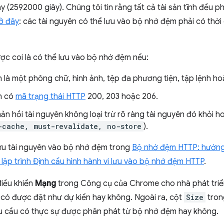
ày (2592000 giây). Chúng tôi tin rằng tất cả tài sản tĩnh đều p
ở đây
: các tài nguyên có thể lưu vào bộ nhớ đệm phải có thời g
ợc coi là có thể lưu vào bộ nhớ đệm nếu:
 là một phông chữ, hình ảnh, tệp đa phương tiện, tập lệnh hoặ
n có
mã trạng thái HTTP
200, 203 hoặc 206.
hản hồi tài nguyên không loại trừ rõ ràng tài nguyên đó khỏi
-cache, must-revalidate, no-store
).
lưu tài nguyên vào bộ nhớ đệm trong
Bộ nhớ đệm HTTP: hướng
lập trình Định cấu hình hành vi lưu vào bộ nhớ đệm HTTP
.
iều khiển
Mạng
trong Công cụ của Chrome cho nhà phát tri
có được đặt như dự kiến hay không. Ngoài ra, cột
Size
tron
yêu cầu có thực sự được phân phát từ bộ nhớ đệm hay không.