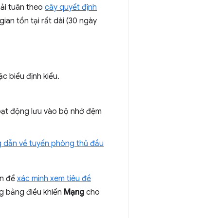
hải tuân theo
cây quyết định
ian tồn tại rất dài (30 ngày
c biểu định kiểu.
 hoạt động lưu vào bộ nhớ đệm
 dẫn về tuyến phòng thủ đầu
ển để
xác minh xem tiêu đề
g bảng điều khiển
Mạng
cho