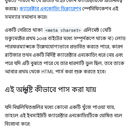
বুঝতে পারবে না যে প্রতিটি বাইট কোন ক্যারেক্টারকে প্রতিনিধিত্ব
করছে।
ক্যারেক্টার এনকোডিং ডিক্লারেশন
স্পেসিফিকেশন এই
সমস্যার সমাধান করে।
একটি দেরিতে থাকা
<meta charset>
এলিমেন্ট (যেটি
ডকুমেন্টের প্রথম ১০২৪ বাইটের মধ্যে সম্পূর্ণরূপে থাকে না) লোড
পারফরম্যান্সকে উল্লেখযোগ্যভাবে প্রভাবিত করতে পারে, কারণ
ব্রাউজার তখন একটি নির্দিষ্ট ক্যারেক্টার এনকোডিং ধরে নেয় এবং
পরে যদি এটি বুঝতে পারে যে তার ধারণাটি ভুল ছিল, তবে তাকে
আবার প্রথম থেকে HTML পার্স করা শুরু করতে হবে।
এই অন্তর্দৃষ্টি কীভাবে পাস করা যায়
যদি নিম্নলিখিতগুলির মধ্যে কোনো একটি খুঁজে পাওয়া যায়,
তাহলে এই ইনসাইটটি ক্যারেক্টার এনকোডিংটিকে ঘোষিত বলে
বিবেচনা করে: