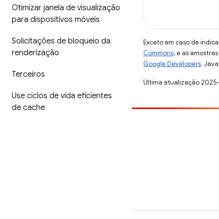
Otimizar janela de visualização
para dispositivos móveis
Solicitações de bloqueio da
Exceto em caso de indica
renderização
Commons
, e as amostra
Google Developers
. Java
Terceiros
Última atualização 2025
Use ciclos de vida eficientes
de cache
Contribuir
Registre um bug
Veja as questões em aberto