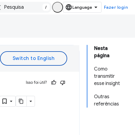
/
Fazer login
Nesta
página
Como
transmitir
Isso foi útil?
esse insight
Outras
referências