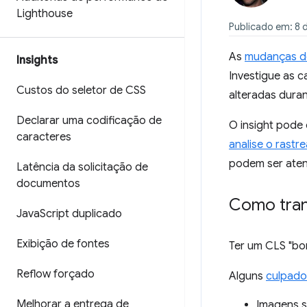
Lighthouse
Publicado em: 8 
As
mudanças de
Insights
Investigue as 
Custos do seletor de CSS
alteradas dura
Declarar uma codificação de
O insight pode
caracteres
analise o rast
podem ser aten
Latência da solicitação de
documentos
Como trans
Java
Script duplicado
Exibição de fontes
Ter um CLS "bom
Reflow forçado
Alguns
culpad
Melhorar a entrega de
Imagens s