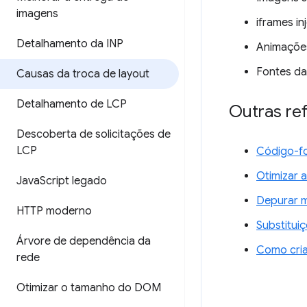
imagens
iframes i
Detalhamento da INP
Animações
Fontes da 
Causas da troca de layout
Detalhamento de LCP
Outras re
Descoberta de solicitações de
LCP
Código-fo
Otimizar a
Java
Script legado
Depurar m
HTTP moderno
Substitui
Árvore de dependência da
Como cria
rede
Otimizar o tamanho do DOM