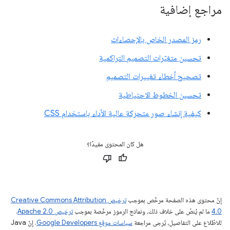
مراجع إضافية
رمز المصدر الخاص بالإحصاءات
تحسين متغيّرات التصميم التراكمية
تصحيح أخطاء تغييرات التصميم
تحسين الخطوط الاحتياطية
كيفية إنشاء صور متحركة عالية الأداء باستخدام CSS
هل كان المحتوى مفيدًا؟
إنّ محتوى هذه الصفحة مرخّص بموجب
ترخيص Creative Commons Attribution
4.0‏
ما لم يُنصّ على خلاف ذلك، ونماذج الرموز مرخّصة بموجب
ترخيص Apache 2.0‏
.
للاطّلاع على التفاصيل، يُرجى مراجعة
سياسات موقع Google Developers‏
. إنّ Java