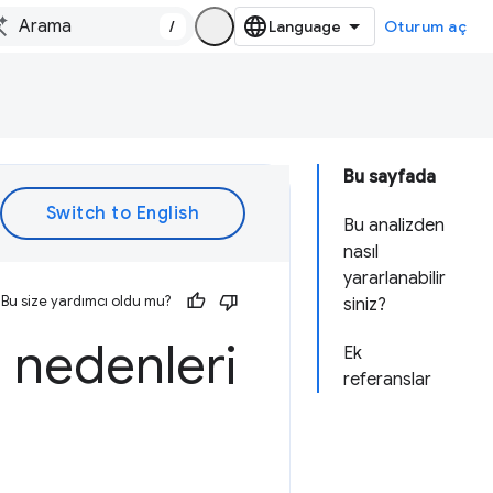
/
Oturum aç
Bu sayfada
Bu analizden
nasıl
yararlanabilir
Bu size yardımcı oldu mu?
siniz?
 nedenleri
Ek
referanslar