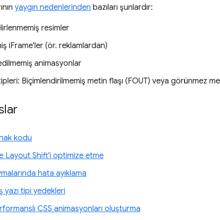
ının
yaygın nedenlerinden
bazıları şunlardır:
lirlenmemiş resimler
miş iFrame'ler (ör. reklamlardan)
edilmemiş animasyonlar
ipleri: Biçimlendirilmemiş metin flaşı (FOUT) veya görünmez met
slar
ynak kodu
 Layout Shift'i optimize etme
malarında hata ayıklama
iş yazı tipi yedekleri
rformanslı CSS animasyonları oluşturma