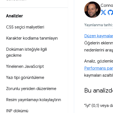
Connor
Analizler
Yayınlanma tarihi
CSS seçici maliyetleri
Düzen kaymalar
Karakter kodlama tanımlayın
Öğelerin eklenme
Doküman isteğiyle ilgili
nedenlerini araşt
gecikme
Analiz, gözlemle
Yinelenen Java
Script
Performans pane
kaymaları azaltıla
Yazı tipi görüntüleme
Zorunlu yeniden düzenleme
Bu analizde
Resim yayınlamayı kolaylaştırın
"İyi" (0,1) veya 
INP dökümü