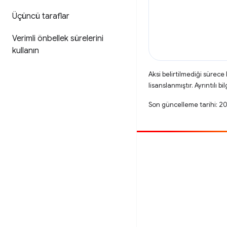
Üçüncü taraflar
Verimli önbellek sürelerini
kullanın
Aksi belirtilmediği sürece
lisanslanmıştır. Ayrıntılı bil
Son güncelleme tarihi: 
Katkıda bulun
Hata bildirin
Açık sorunlara bakın