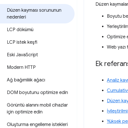
Düzen kaymalar
Düzen kayması sorununun
Boyutu be
nedenleri
Yerleştiril
LCP dökümü
Optimize 
LCP istek keşfi
Web yazı t
Eski Java
Script
Ek referan
Modern HTTP
Ağ bağımlılık ağacı
Analiz ka
Cumulative
DOM boyutunu optimize edin
Düzen kay
Görüntü alanını mobil cihazlar
İyileştirilm
için optimize edin
Yüksek pe
Oluşturma engelleme istekleri