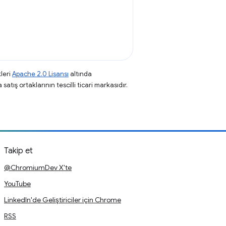
leri
Apache 2.0 Lisansı
altında
atış ortaklarının tescilli ticari markasıdır.
Takip et
@ChromiumDev X'te
YouTube
LinkedIn'de Geliştiriciler için Chrome
RSS