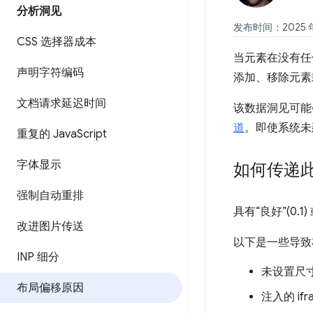
分析洞见
发布时间：2025 年 
CSS 选择器成本
当元素在没有任
声明字符编码
添加、移除元素
文档请求延迟时间
该数据洞见可能
道
。即使系统未
重复的 Java
Script
字体显示
如何传递
强制自动重排
具有“良好”(0.1
改进图片传送
以下是一些导致
INP 细分
未设置尺
布局偏移原因
注入的 if