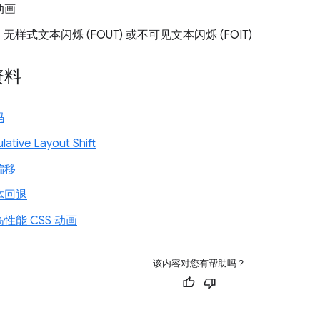
动画
 无样式文本闪烁 (FOUT) 或不可见文本闪烁 (FOIT)
资料
码
tive Layout Shift
偏移
体回退
性能 CSS 动画
该内容对您有帮助吗？