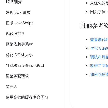
LCP 细分
未优化的
网页字体 -
发现 LCP 请求
旧版 Java
Script
其他参考
现代 HTTP
查看源代
网络依赖关系树
优化 Cumula
优化 DOM 大小
调试布局
针对移动设备优化视口
改进了字
如何创建高
渲染屏蔽请求
第三方
使用高效的缓存生命周期