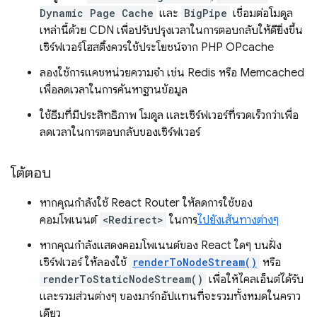
Dynamic Page Cache
และ
BigPipe
เชื่อมต่อโมดูล
เหล่านี้ด้วย CDN เพื่อปรับปรุงเวลาในการตอบกลับให้ดียิ่งขึ้น
เซิร์ฟเวอร์โฮสติ้งควรใช้ประโยชน์จาก PHP OPcache
ลองใช้การแคชหน่วยความจำ เช่น Redis หรือ Memcached
เพื่อลดเวลาในการค้นหาฐานข้อมูล
ใช้ธีมที่มีประสิทธิภาพ โมดูล และเซิร์ฟเวอร์ที่รวดเร็วกว่าเพื่อ
ลดเวลาในการตอบกลับของเซิร์ฟเวอร์
โต้ตอบ
หากคุณกำลังใช้ React Router ให้ลดการใช้ของ
คอมโพเนนต์
<Redirect>
ในการ
ไปยังเส้นทางต่างๆ
หากคุณกำลังแสดงคอมโพเนนต์ของ React ใดๆ บนฝั่ง
เซิร์ฟเวอร์ ให้ลองใช้
renderToNodeStream()
หรือ
renderToStaticNodeStream()
เพื่อให้ไคลเอ็นต์ได้รับ
และรวมส่วนต่างๆ ของมาร์กอัปแทนที่จะรวมทั้งหมดในคราว
เดียว