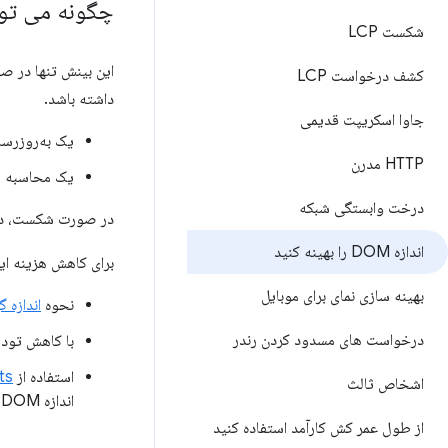
چگونه می توا
شکست LCP
کشف درخواست LCP
داشته باشد.
جاوا اسکریپت قدیمی
یک به‌روزرسا
HTTP مدرن
یک محاسبه 
درخت وابستگی شبکه
در صورت شکست، در
اندازه DOM را بهینه کنید
برای کاهش هزینه این
بهینه سازی نمای برای موبایل
نحوه
اندازه گیری ه
درخواست های مسدود کردن رندر
با کاهش تودرتوهای غ
استفاده از
ts
اشخاص ثالث
اندازه DOM نمی شود، اما هزینه بازیابی سبک را کاهش می دهد.
از طول عمر کش کارآمد استفاده کنید