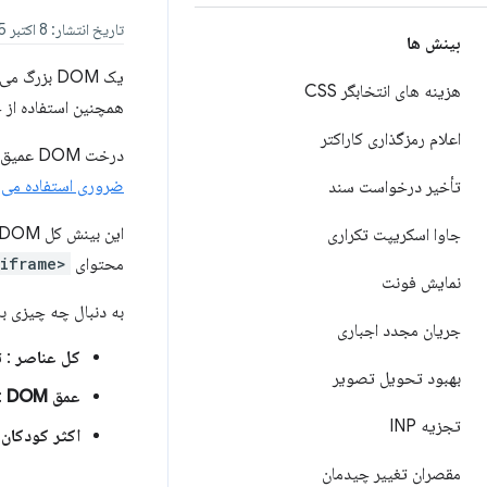
تاریخ انتشار: 8 اکتبر 2025
بینش ها
یک DOM بزرگ می‌تواند مدت زمان محاسبات سبک و طرح‌بندی را افزایش دهد و
هزینه های انتخابگر CSS
همچنین استفاده از 
اعلام رمزگذاری کاراکتر
درخت DOM عمیق به خودی خود یک مشکل عملکردی نیست، با این حال نشانه ای از
ضروری استفاده می 
تأخیر درخواست سند
جاوا اسکریپت تکراری
محتوای
<iframe>
نمایش فونت
به دنبال چه چیزی با
جریان مجدد اجباری
کل عناصر
: تع
بهبود تحویل تصویر
عمق DOM
: 
تجزیه INP
اکثر کودکان
:
مقصران تغییر چیدمان