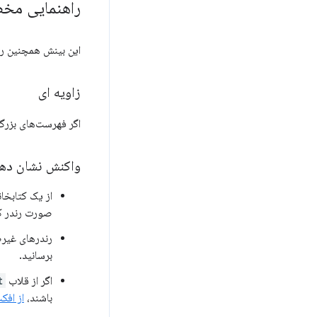
راهنمایی م
این بینش همچنین راه
زاویه ای
اگر فهرست‌های بزرگی 
واکنش نشان ده
از یک کتابخانه "windowing"
صورت رندر کر
رندرهای غیرض
برسانید.
اگر از قلاب
t
باشند،
از افک