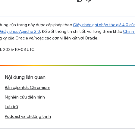
ội dung của trang này được cấp phép theo
Giấy phép ghi nhận tác giả 4.0 
Giấy phép Apache 2.0
. Để biết thông tin chi tiết, vui lòng tham khảo
Chính 
 ký của Oracle và/hoặc các đơn vị liên kết với Oracle.
ất: 2025-10-08 UTC.
Nội dung liên quan
Bản cập nhật Chromium
Nghiên cứu điển hình
Lưu trữ
Podcast và chương trình