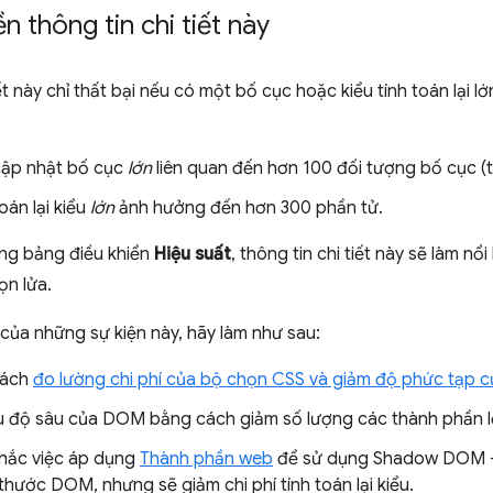
n thông tin chi tiết này
ết này chỉ thất bại nếu có một bố cục hoặc kiểu tính toán lại lớ
cập nhật bố cục
lớn
liên quan đến hơn 100 đối tượng bố cục (t
toán lại kiểu
lớn
ảnh hưởng đến hơn 300 phần tử.
rong bảng điều khiển
Hiệu suất
, thông tin chi tiết này sẽ làm n
ọn lửa.
 của những sự kiện này, hãy làm như sau:
cách
đo lường chi phí của bộ chọn CSS và giảm độ phức tạp c
u độ sâu của DOM bằng cách giảm số lượng các thành phần l
hắc việc áp dụng
Thành phần web
để sử dụng Shadow DOM –
thước DOM, nhưng sẽ giảm chi phí tính toán lại kiểu.