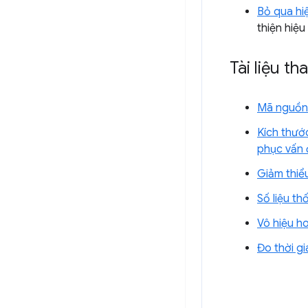
Bỏ qua hi
thiện hiệu
Tài liệu t
Mã nguồn t
Kích thướ
phục vấn 
Giảm thiểu
Số liệu t
Vô hiệu ho
Đo thời gi