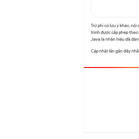
Trừ phi có lưu ý khác, n
trình được cấp phép theo
Java là nhãn hiệu đã đăng
Cập nhật lần gần đây nh
Đóng góp
Báo cáo lỗi
Xem các sự cố mở