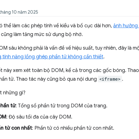
 tháng 10 năm 2025
 thể làm các phép tính về kiểu và bố cục dài hơn,
ảnh hưởng 
 cũng làm tăng mức sử dụng bộ nhớ.
M sâu không phải là vấn đề về hiệu suất, tuy nhiên, đây là m
g tính năng lồng ghép phần tử không cần thiết
.
tiết này xem xét toàn bộ DOM, kể cả trong các gốc bóng. Th
phần tử. Thao tác này cũng bỏ qua nội dung
<iframe>
.
t những gì?
phần tử
: Tổng số phần tử trong DOM của trang.
DOM
: Độ sâu tối đa của cây DOM.
n tử con nhất
: Phần tử có nhiều phần tử con nhất.