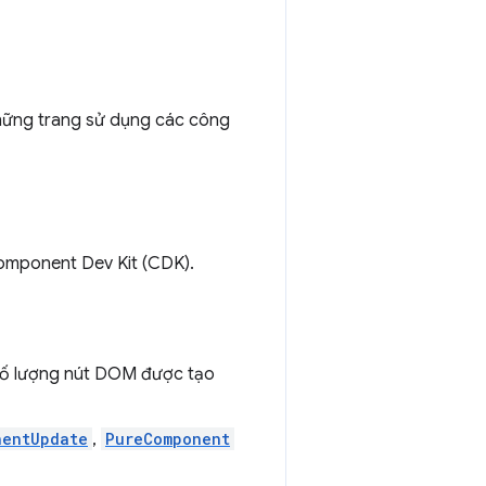
những trang sử dụng các công
mponent Dev Kit (CDK).
số lượng nút DOM được tạo
nentUpdate
,
PureComponent