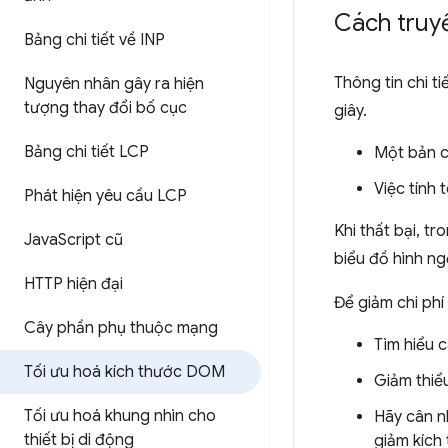
Cách truyề
Bảng chi tiết về INP
Thông tin chi ti
Nguyên nhân gây ra hiện
tượng thay đổi bố cục
giây.
Bảng chi tiết LCP
Một bản 
Việc tính 
Phát hiện yêu cầu LCP
Khi thất bại, t
Java
Script cũ
biểu đồ hình ng
HTTP hiện đại
Để giảm chi phí
Cây phần phụ thuộc mạng
Tìm hiểu 
Tối ưu hoá kích thước DOM
Giảm thiể
Tối ưu hoá khung nhìn cho
Hãy cân n
thiết bị di động
giảm kích 