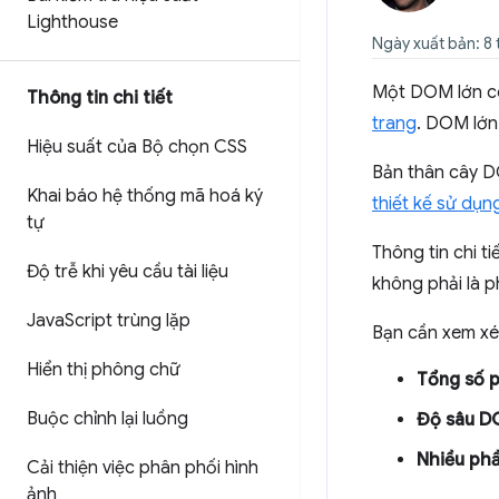
Lighthouse
Ngày xuất bản: 8
Một DOM lớn có
Thông tin chi tiết
trang
. DOM lớn
Hiệu suất của Bộ chọn CSS
Bản thân cây DO
Khai báo hệ thống mã hoá ký
thiết kế sử dụn
tự
Thông tin chi 
Độ trễ khi yêu cầu tài liệu
không phải là 
Java
Script trùng lặp
Bạn cần xem xé
Hiển thị phông chữ
Tổng số 
Buộc chỉnh lại luồng
Độ sâu 
Nhiều phầ
Cải thiện việc phân phối hình
ảnh