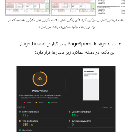
نقشه درختی فانوس دریایی. گره های رنگی نشان دهنده ماژول های تکراری هستند که در
چندین بسته جاوا اسکریپت یافت می شوند.
در PageSpeed ​​Insights و در گزارش Lighthouse،
این دکمه در دسته عملکرد زیر معیارها قرار دارد: