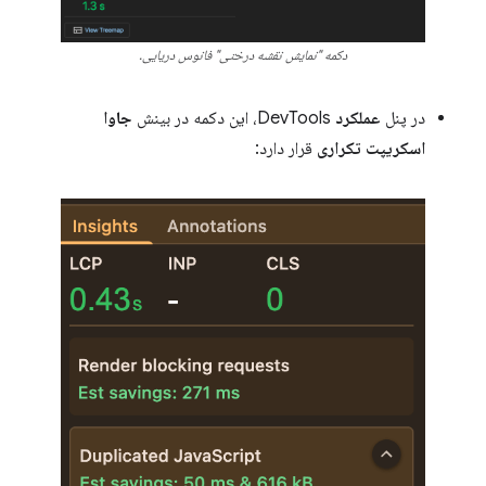
دکمه "نمایش نقشه درختی" فانوس دریایی.
در پنل
عملکرد
DevTools، این دکمه در بینش
جاوا
اسکریپت تکراری
قرار دارد: