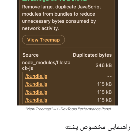
DevTools Performance Panel دکمه "View Treemap".
راهنمایی مخصوص پشته