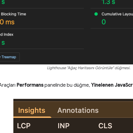
Lighthouse "Ağaç Haritasını Görüntüle" düğmesi.
 Araçları
Performans
panelinde bu düğme,
Yinelenen JavaScr