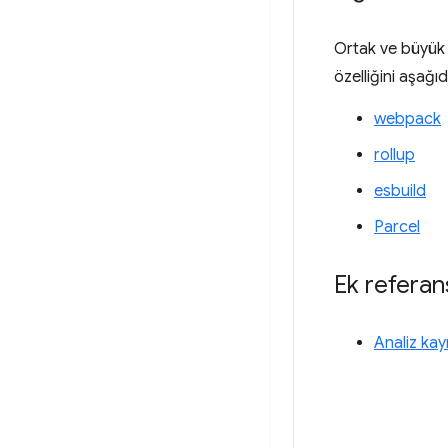
Ortak ve büyük b
özelliğini aşağıda
webpack
rollup
esbuild
Parcel
Ek referan
Analiz ka