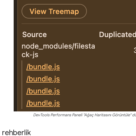
DevTools Performans Paneli "Ağaç Haritasını Görüntüle" d
 rehberlik