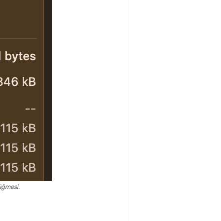
üğmesi.