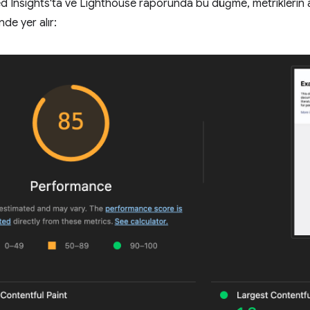
 Insights'ta ve Lighthouse raporunda bu düğme, metriklerin 
nde yer alır: