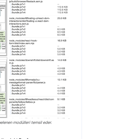
elenen modülleri temsil eder.