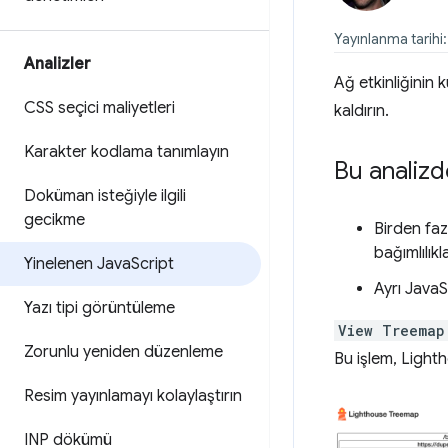
Yayınlanma tarihi
Analizler
Ağ etkinliğinin 
CSS seçici maliyetleri
kaldırın.
Karakter kodlama tanımlayın
Bu analizde
Doküman isteğiyle ilgili
gecikme
Birden faz
bağımlılık
Yinelenen Java
Script
Ayrı JavaS
Yazı tipi görüntüleme
View Treemap
Zorunlu yeniden düzenleme
Bu işlem, Light
Resim yayınlamayı kolaylaştırın
INP dökümü