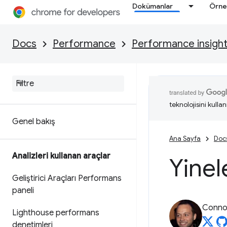
Dokümanlar
Örne
Docs
Performance
Performance insigh
teknolojisini kullan
Genel bakış
Ana Sayfa
Doc
Analizleri kullanan araçlar
Yine
Geliştirici Araçları Performans
paneli
Connor
Lighthouse performans
denetimleri