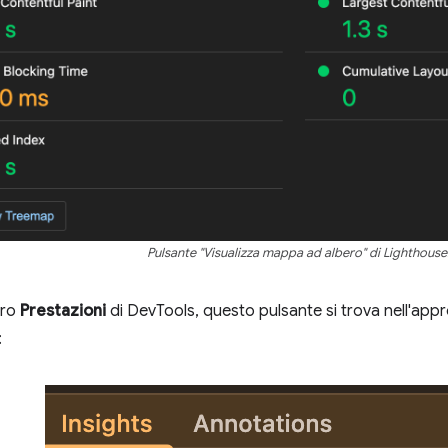
Pulsante "Visualizza mappa ad albero" di Lighthouse
dro
Prestazioni
di DevTools, questo pulsante si trova nell'ap
: