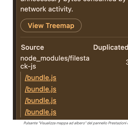
Pulsante "Visualizza mappa ad albero" del pannello Prestazioni 