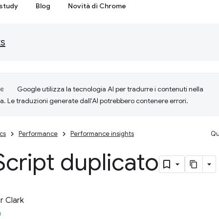
study
Blog
Novità di Chrome
ts
Google utilizza la tecnologia AI per tradurre i contenuti nella
ta. Le traduzioni generate dall'AI potrebbero contenere errori.
cs
Performance
Performance insights
Qu
Script duplicato
 Clark