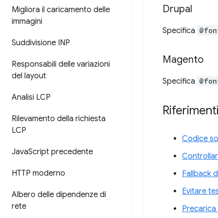
Drupal
Migliora il caricamento delle
immagini
Specifica
@fon
Suddivisione INP
Magento
Responsabili delle variazioni
del layout
Specifica
@fon
Analisi LCP
Riferimenti
Rilevamento della richiesta
LCP
Codice so
Java
Script precedente
Controllar
HTTP moderno
Fallback d
Evitare te
Albero delle dipendenze di
rete
Precarica 