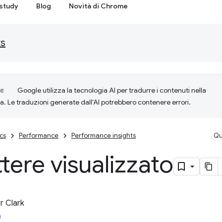
study
Blog
Novità di Chrome
ts
Google utilizza la tecnologia AI per tradurre i contenuti nella
ta. Le traduzioni generate dall'AI potrebbero contenere errori.
cs
Performance
Performance insights
Qu
tere visualizzato
 Clark