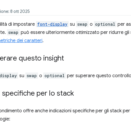
ione: 8 ott 2025
ilità di impostare
font-display
su
swap
o
optional
per ass
te.
swap
può essere ulteriormente ottimizzato per ridurre gli
etriche dei caratteri
.
rare questo insight
display
su
swap
o
optional
per superare questo controllo
i specifiche per lo stack
dimento offre anche indicazioni specifiche per gli stack per l
ogie: