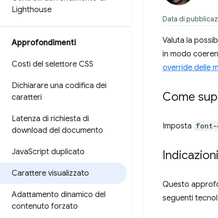
Lighthouse
Data di pubblicaz
Valuta la possib
Approfondimenti
in modo coeren
Costi del selettore CSS
override delle m
Dichiarare una codifica dei
Come supe
caratteri
Latenza di richiesta di
Imposta
font-
download del documento
Java
Script duplicato
Indicazion
Carattere visualizzato
Questo approfon
Adattamento dinamico del
seguenti tecnol
contenuto forzato