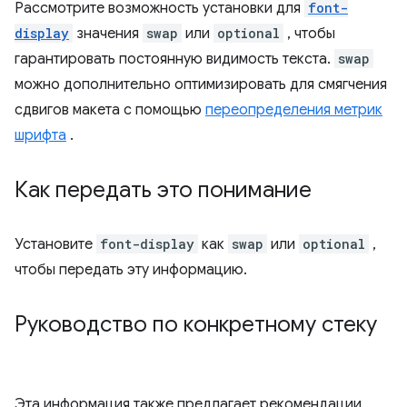
Рассмотрите возможность установки для
font-
display
значения
swap
или
optional
, чтобы
гарантировать постоянную видимость текста.
swap
можно дополнительно оптимизировать для смягчения
сдвигов макета с помощью
переопределения метрик
шрифта
.
Как передать это понимание
Установите
font-display
как
swap
или
optional
,
чтобы передать эту информацию.
Руководство по конкретному стеку
Эта информация также предлагает рекомендации,