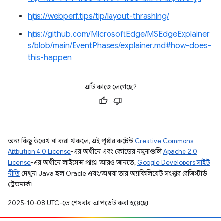
https://webperf.tips/tip/layout-thrashing/
https://github.com/MicrosoftEdge/MSEdgeExplainer
s/blob/main/EventPhases/explainer.md#how-does-
this-happen
এটি কাজে লেগেছে?
অন্য কিছু উল্লেখ না করা থাকলে, এই পৃষ্ঠার কন্টেন্ট
Creative Commons
Attribution 4.0 License
-এর অধীনে এবং কোডের নমুনাগুলি
Apache 2.0
License
-এর অধীনে লাইসেন্স প্রাপ্ত। আরও জানতে,
Google Developers সাইট
নীতি
দেখুন। Java হল Oracle এবং/অথবা তার অ্যাফিলিয়েট সংস্থার রেজিস্টার্ড
ট্রেডমার্ক।
2025-10-08 UTC-তে শেষবার আপডেট করা হয়েছে।