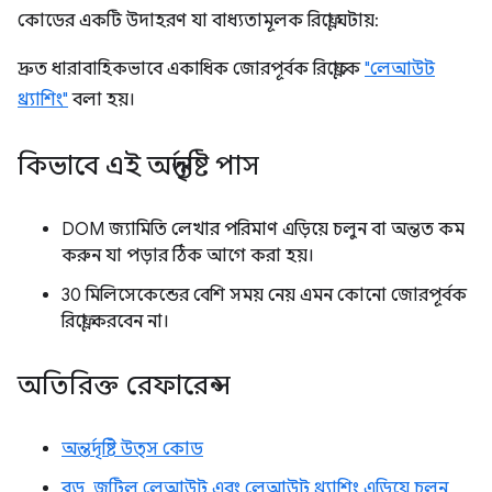
কোডের একটি উদাহরণ যা বাধ্যতামূলক রিফ্লো ঘটায়:
দ্রুত ধারাবাহিকভাবে একাধিক জোরপূর্বক রিফ্লোকে
"লেআউট
থ্র্যাশিং"
বলা হয়।
কিভাবে এই অন্তর্দৃষ্টি পাস
DOM জ্যামিতি লেখার পরিমাণ এড়িয়ে চলুন বা অন্তত কম
করুন যা পড়ার ঠিক আগে করা হয়।
30 মিলিসেকেন্ডের বেশি সময় নেয় এমন কোনো জোরপূর্বক
রিফ্লো করবেন না।
অতিরিক্ত রেফারেন্স
অন্তর্দৃষ্টি উত্স কোড
বড়, জটিল লেআউট এবং লেআউট থ্র্যাশিং এড়িয়ে চলুন