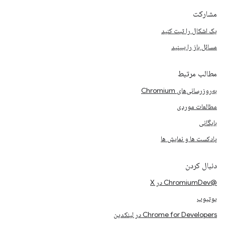
مشارکت
یک اشکال را ثبت کنید
مسائل باز را ببینید
مطالب مرتبط
به‌روزرسانی‌های Chromium
مطالعات موردی
بایگانی
پادکست ها و نمایش ها
دنبال کردن
@ChromiumDev در X
یوتیوب
Chrome for Developers در لینکدین