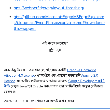
https://webperf.tips/tip/layout-thrashing/
https://github.com/MicrosoftEdge/MSEdgeExplainer
s/blob/main/EventPhases/explainer.md#how-does-
this-happen
এটি কাজে লেগেছে?
অন্য কিছু উল্লেখ না করা থাকলে, এই পৃষ্ঠার কন্টেন্ট
Creative Commons
Attribution 4.0 License
-এর অধীনে এবং কোডের নমুনাগুলি
Apache 2.0
License
-এর অধীনে লাইসেন্স প্রাপ্ত। আরও জানতে,
Google Developers সাইট
নীতি
দেখুন। Java হল Oracle এবং/অথবা তার অ্যাফিলিয়েট সংস্থার রেজিস্টার্ড
ট্রেডমার্ক।
2025-10-08 UTC-তে শেষবার আপডেট করা হয়েছে।