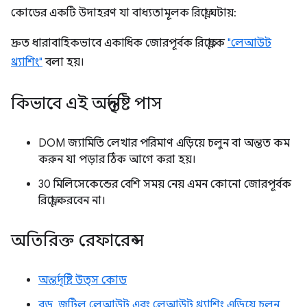
কোডের একটি উদাহরণ যা বাধ্যতামূলক রিফ্লো ঘটায়:
দ্রুত ধারাবাহিকভাবে একাধিক জোরপূর্বক রিফ্লোকে
"লেআউট
থ্র্যাশিং"
বলা হয়।
কিভাবে এই অন্তর্দৃষ্টি পাস
DOM জ্যামিতি লেখার পরিমাণ এড়িয়ে চলুন বা অন্তত কম
করুন যা পড়ার ঠিক আগে করা হয়।
30 মিলিসেকেন্ডের বেশি সময় নেয় এমন কোনো জোরপূর্বক
রিফ্লো করবেন না।
অতিরিক্ত রেফারেন্স
অন্তর্দৃষ্টি উত্স কোড
বড়, জটিল লেআউট এবং লেআউট থ্র্যাশিং এড়িয়ে চলুন