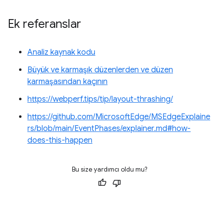
Ek referanslar
Analiz kaynak kodu
Büyük ve karmaşık düzenlerden ve düzen
karmaşasından kaçının
https://webperf.tips/tip/layout-thrashing/
https://github.com/MicrosoftEdge/MSEdgeExplaine
rs/blob/main/EventPhases/explainer.md#how-
does-this-happen
Bu size yardımcı oldu mu?