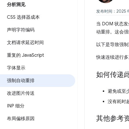
分析洞见
发布时间：2025 年 
CSS 选择器成本
当 DOM 状态
声明字符编码
动重排。这会强
文档请求延迟时间
以下是导致强制
重复的 Java
Script
快速连续进行多
字体显示
如何传递
强制自动重排
避免或至少
改进图片传送
没有耗时超
INP 细分
其他参考
布局偏移原因