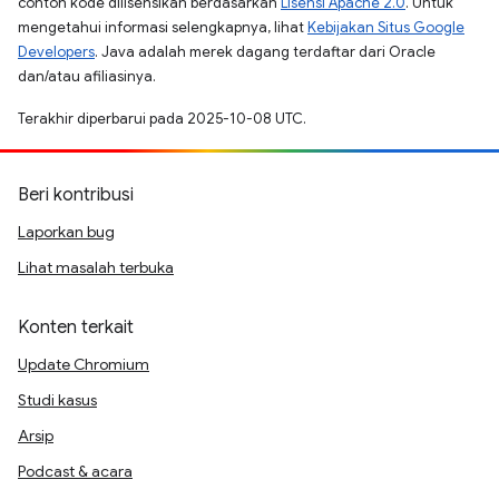
contoh kode dilisensikan berdasarkan
Lisensi Apache 2.0
. Untuk
mengetahui informasi selengkapnya, lihat
Kebijakan Situs Google
Developers
. Java adalah merek dagang terdaftar dari Oracle
dan/atau afiliasinya.
Terakhir diperbarui pada 2025-10-08 UTC.
Beri kontribusi
Laporkan bug
Lihat masalah terbuka
Konten terkait
Update Chromium
Studi kasus
Arsip
Podcast & acara