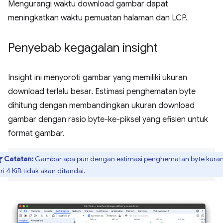
Mengurangi waktu download gambar dapat
meningkatkan waktu pemuatan halaman dan LCP.
Penyebab kegagalan insight
Insight ini menyoroti gambar yang memiliki ukuran
download terlalu besar. Estimasi penghematan byte
dihitung dengan membandingkan ukuran download
gambar dengan rasio byte-ke-piksel yang efisien untuk
format gambar.
Catatan:
Gambar apa pun dengan estimasi penghematan byte kura
ri 4 KiB tidak akan ditandai.