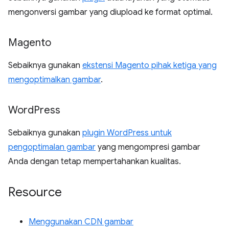
mengonversi gambar yang diupload ke format optimal.
Magento
Sebaiknya gunakan
ekstensi Magento pihak ketiga yang
mengoptimalkan gambar
.
Word
Press
Sebaiknya gunakan
plugin WordPress untuk
pengoptimalan gambar
yang mengompresi gambar
Anda dengan tetap mempertahankan kualitas.
Resource
Menggunakan CDN gambar