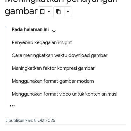
gambar
Pada halaman ini
Penyebab kegagalan insight
Cara meningkatkan waktu download gambar
Meningkatkan faktor kompresi gambar
Menggunakan format gambar modern
Menggunakan format video untuk konten animasi
Dipublikasikan: 8 Okt 2025