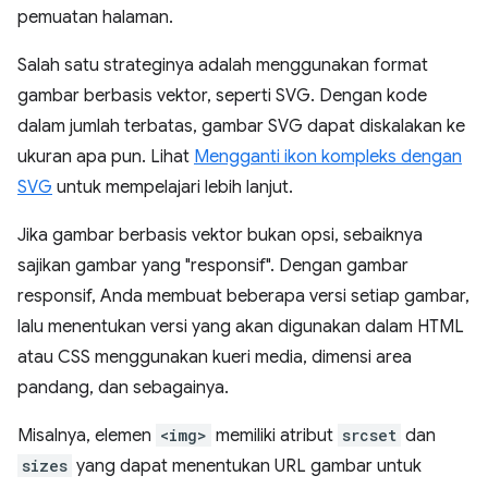
pemuatan halaman.
Salah satu strateginya adalah menggunakan format
gambar berbasis vektor, seperti SVG. Dengan kode
dalam jumlah terbatas, gambar SVG dapat diskalakan ke
ukuran apa pun. Lihat
Mengganti ikon kompleks dengan
SVG
untuk mempelajari lebih lanjut.
Jika gambar berbasis vektor bukan opsi, sebaiknya
sajikan gambar yang "responsif". Dengan gambar
responsif, Anda membuat beberapa versi setiap gambar,
lalu menentukan versi yang akan digunakan dalam HTML
atau CSS menggunakan kueri media, dimensi area
pandang, dan sebagainya.
Misalnya, elemen
<img>
memiliki atribut
srcset
dan
sizes
yang dapat menentukan URL gambar untuk